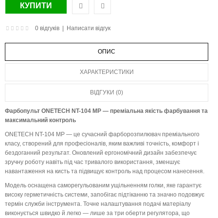
0 відгуків
|
Написати відгук
ОПИС
ХАРАКТЕРИСТИКИ
ВІДГУКИ (0)
Фарбопульт ONETECH NT-104 MP — преміальна якість фарбування та
максимальний контроль
ONETECH NT-104 MP — це сучасний фарборозпилювач преміального
класу, створений для професіоналів, яким важливі точність, комфорт і
бездоганний результат. Оновлений ергономічний дизайн забезпечує
зручну роботу навіть під час тривалого використання, зменшує
навантаження на кисть та підвищує контроль над процесом нанесення.
Модель оснащена саморегульованим ущільненням голки, яке гарантує
високу герметичність системи, запобігає підтіканню та значно подовжує
термін служби інструмента. Точне налаштування подачі матеріалу
виконується швидко й легко — лише за три оберти регулятора, що