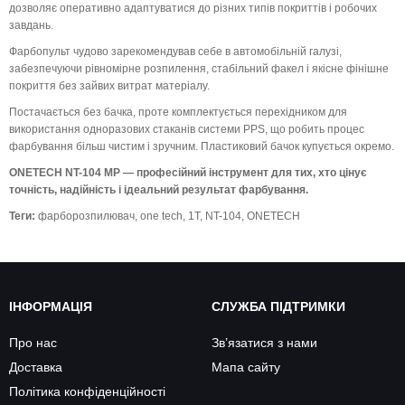
дозволяє оперативно адаптуватися до різних типів покриттів і робочих
завдань.
Фарбопульт чудово зарекомендував себе в автомобільній галузі,
забезпечуючи рівномірне розпилення, стабільний факел і якісне фінішне
покриття без зайвих витрат матеріалу.
Постачається без бачка, проте комплектується перехідником для
використання одноразових стаканів системи PPS, що робить процес
фарбування більш чистим і зручним. Пластиковий бачок купується окремо.
ONETECH NT-104 MP — професійний інструмент для тих, хто цінує
точність, надійність і ідеальний результат фарбування.
Теги:
фарборозпилювач
,
one tech
,
1T
,
NT-104
,
ONETECH
ІНФОРМАЦІЯ
СЛУЖБА ПІДТРИМКИ
Про нас
Зв’язатися з нами
Доставка
Мапа сайту
Політика конфіденційності