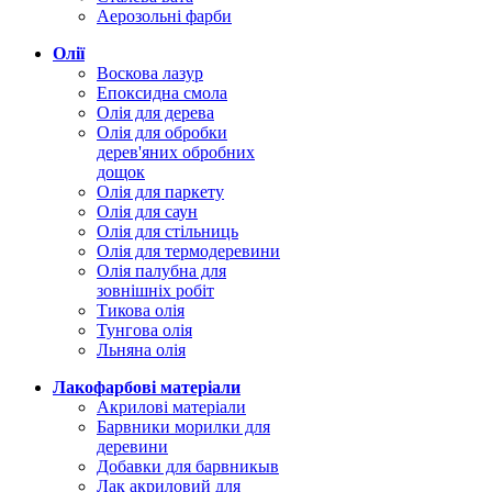
Аерозольні фарби
Олії
Воскова лазур
Епоксидна смола
Олія для дерева
Олія для обробки
дерев'яних обробних
дощок
Олія для паркету
Олія для саун
Олія для стільниць
Олія для термодеревини
Олія палубна для
зовнішніх робіт
Тикова олія
Тунгова олія
Льняна олія
Лакофарбові матеріали
Акрилові матеріали
Барвники морилки для
деревини
Добавки для барвникыв
Лак акриловий для