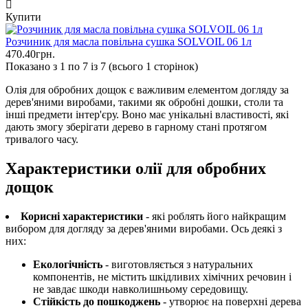
Купити
Розчиник для масла повільна сушка SOLVOIL 06 1л
470.40грн.
Показано з 1 по 7 із 7 (всього 1 сторінок)
Олія для обробних дощок є важливим елементом догляду за
дерев'яними виробами, такими як обробні дошки, столи та
інші предмети інтер'єру. Воно має унікальні властивості, які
дають змогу зберігати дерево в гарному стані протягом
тривалого часу.
Характеристики олії для обробних
дощок
Корисні характеристики
- які роблять його найкращим
вибором для догляду за дерев'яними виробами. Ось деякі з
них:
Екологічність
- виготовляється з натуральних
компонентів, не містить шкідливих хімічних речовин і
не завдає шкоди навколишньому середовищу.
Стійкість до пошкоджень
- утворює на поверхні дерева