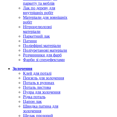
паркету та меблів
Лак по дереву для
внутрішніх робіт
Матеріали для зовнішніх
робіт
Нітроцелюлозні
матеріали
Паркетний лак
Патини
Поліефірні матеріали
Поліуретанові матеріали
Розчинники для фарб
Фарби зі спецефектами
Золочення
Клей для поталі
Пензель для золочення
Поталь в рулонах
Поталь листова
Пудра для золочення
Рідка поталь
Цапон лак
Швидка патина для
золочення
Шелак прозорий