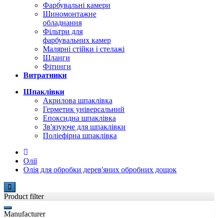
Фарбувальні камери
Шиномонтажне
обладнання
Фільтри для
фарбувальних камер
Малярні стійки і стелажі
Шланги
Фітинги
Витратники
Шпаклівки
Акрилова шпаклівка
Герметик універсальний
Епоксидна шпаклівка
Зв'язуюче для шпаклівки
Поліефірна шпаклівка
Олії
Олія для обробки дерев'яних обробних дощок
Product filter
Manufacturer