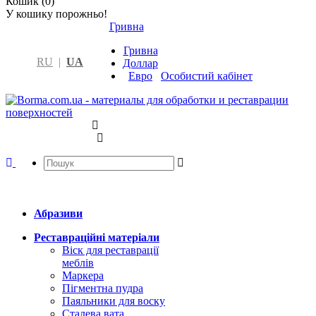
Кошик (0)
У кошику порожньо!
Гривна
Гривна
RU
|
UA
Доллар
Евро
Особистий кабінет
Абразиви
Реставраційні матеріали
Віск для реставрації
меблів
Маркера
Пігментна пудра
Паяльники для воску
Сталева вата