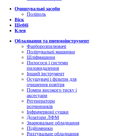
Очищувальні засоби
Поліроль
Віск
Шеббі
Клея
Обладнання та пневмоінструмент
Фарборозпилювачі
Полірувальні машинки
Шліфмашини
Пилососи і системи
пиловидалення
Інший інструмент
Осушувачі і фільтри для
очищення повітря
Помпи високого тиску і
аксесуари
Регенератори
розчинників
Інфрачервоні сушки
Дозатори ЛФМ
Зварювальне обладнання
Підйомники
Рихтувальне обладнання