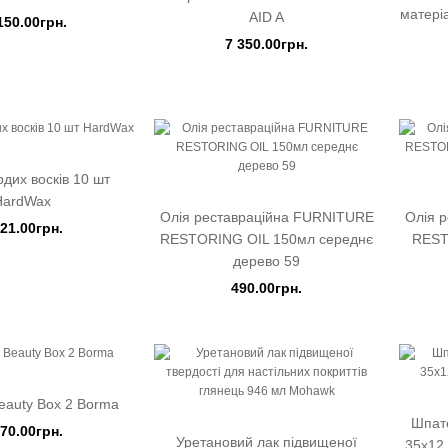
матері
AID A
150.00грн.
7 350.00грн.
рдих восків 10 шт
HardWax
Олія реставраційна FURNITURE
Олія 
421.00грн.
RESTORING OIL 150мл середнє
REST
дерево 59
490.00грн.
eauty Box 2 Borma
Шпат
470.00грн.
Уретановий лак підвищеної
35х12 