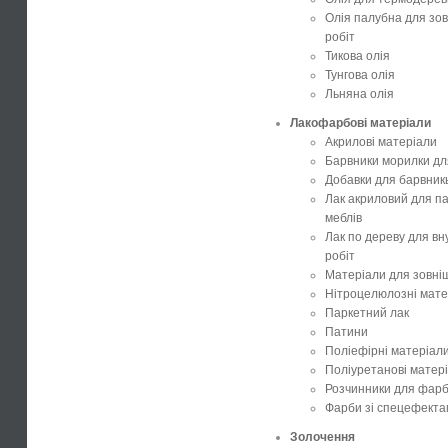
Олія палубна для зов
робіт
Тикова олія
Тунгова олія
Льняна олія
Лакофарбові матеріали
Акрилові матеріали
Барвники морилки дл
Добавки для барвник
Лак акриловий для па
меблів
Лак по дереву для вн
робіт
Матеріали для зовніш
Нітроцелюлозні мате
Паркетний лак
Патини
Поліефірні матеріал
Поліуретанові матер
Розчинники для фар
Фарби зі спецефект
Золочення