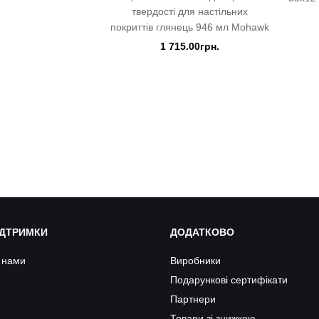
твердості для настільних
покриттів глянець 946 мл Mohawk
1 715.00грн.
ІДТРИМКИ
ДОДАТКОВО
з нами
Виробники
Подарункові сертифікати
Партнери
Товари зі знижкою