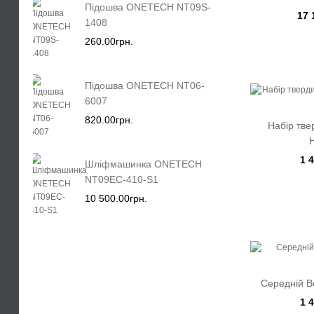
Підошва ONETECH NT09S-
17 
1408
260.00грн.
Підошва ONETECH NT06-
6007
820.00грн.
Набір тве
1 
Шліфмашинка ONETECH
NT09EC-410-S1
10 500.00грн.
Середній B
1 