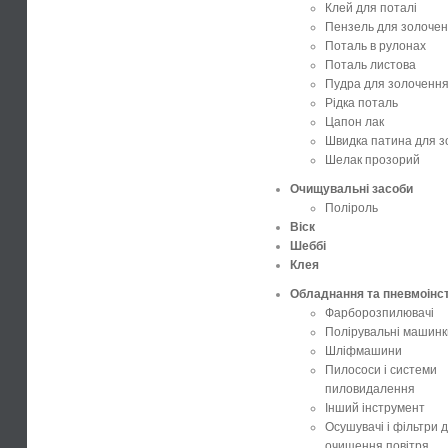
Клей для поталі
Пензель для золоче
Поталь в рулонах
Поталь листова
Пудра для золоченн
Рідка поталь
Цапон лак
Швидка патина для 
Шелак прозорий
Очищувальні засоби
Поліроль
Віск
Шеббі
Клея
Обладнання та пневмоінс
Фарборозпилювачі
Полірувальні машинк
Шліфмашини
Пилососи і системи
пиловидалення
Інший інструмент
Осушувачі і фільтри 
очищення повітря