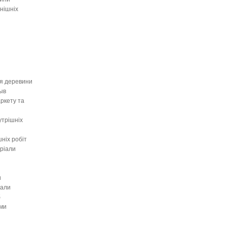
нішніх
я деревини
ыв
ркету та
утрішніх
ніх робіт
ріали
и
іали
б
ами