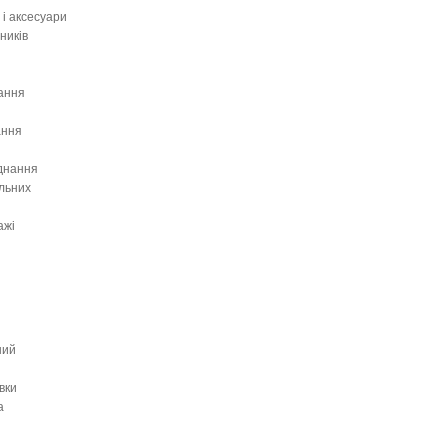
 і аксесуари
ників
ання
ання
днання
льних
ажі
ний
вки
а