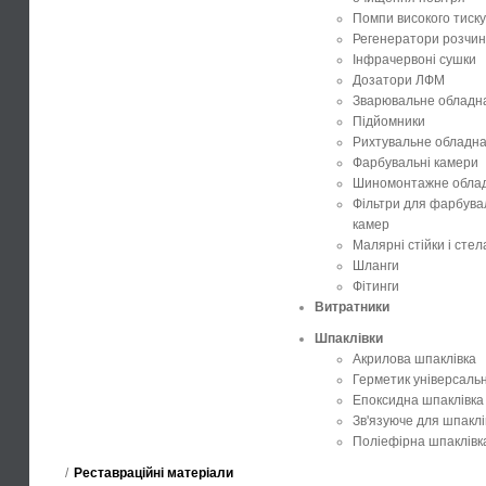
Помпи високого тиску
Регенератори розчин
Інфрачервоні сушки
Дозатори ЛФМ
Зварювальне обладн
Підйомники
Рихтувальне обладн
Фарбувальні камери
Шиномонтажне обла
Фільтри для фарбува
камер
Малярні стійки і стел
Шланги
Фітинги
Витратники
Шпаклівки
Акрилова шпаклівка
Герметик універсаль
Епоксидна шпаклівка
Зв'язуюче для шпаклі
Поліефірна шпаклівк
Реставраційні матеріали