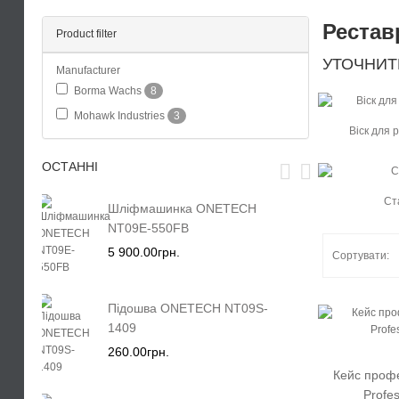
Рестав
Product filter
УТОЧНИТ
Manufacturer
Borma Wachs
8
Mohawk Industries
3
Віск для 
ОСТАННІ
Ст
Шліфмашинка ONETECH
NT09E-550FB
5 900.00грн.
Сортувати:
Підошва ONETECH NT09S-
1409
260.00грн.
Кейс профе
Profe