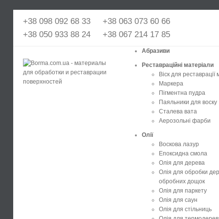
+38 098 092 68 33
+38 063 073 60 66
+38 050 933 88 24
+38 067 214 17 85
Абразиви
Реставраційні матеріали
Віск для реставрації 
Маркера
Пігментна пудра
Паяльники для воску
Сталева вата
Аерозольні фарби
Олії
Воскова лазур
Епоксидна смола
Олія для дерева
Олія для обробки де
обробних дощок
Олія для паркету
Олія для саун
Олія для стільниць
Олія для термодере