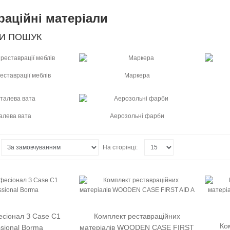
раційні матеріали
И ПОШУК
реставрації меблів
Маркера
алева вата
Аерозольні фарби
На сторінці:
сіонал З Case C1
Комплект реставраційних
Ко
ssional Borma
матеріалів WOODEN CASE FIRST