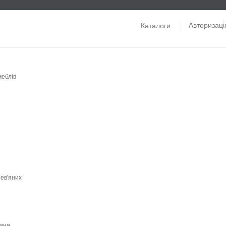
Авторизаці
Каталоги
меблів
рев'яних
вини