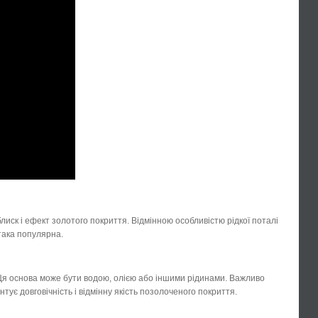
блиск і ефект золотого покриття. Відмінною особливістю рідкої поталі
 така популярна.
Ця основа може бути водою, олією або іншими рідинами. Важливо
тує довговічність і відмінну якість позолоченого покриття.