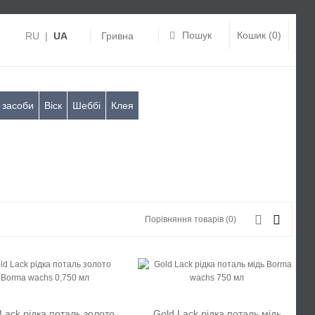
Пошук
Кошик (0)
RU
|
UA
Гривна
 засоби
Віск
Шеббі
Клея
Порівняння товарів (0)
Lack рідка поталь золото
Gold Lack рідка поталь мідь