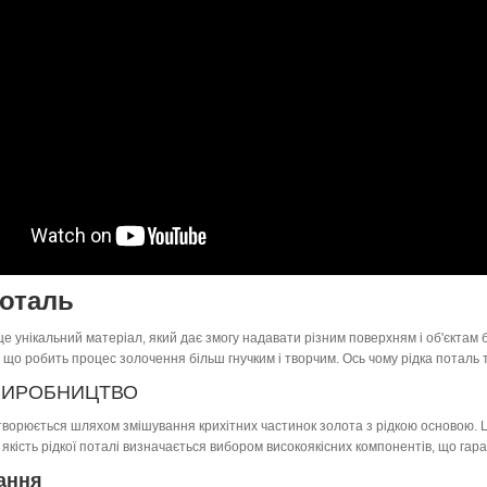
поталь
 це унікальний матеріал, який дає змогу надавати різним поверхням і об'єктам 
ан, що робить процес золочення більш гнучким і творчим. Ось чому рідка поталь
 ВИРОБНИЦТВО
творюється шляхом змішування крихітних частинок золота з рідкою основою. 
 якість рідкої поталі визначається вибором високоякісних компонентів, що гаран
ання