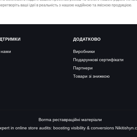
перетворіть ваші ідеї в реальність з нашою надійною та якісною продукцією.
ІДТРИМКИ
ДОДАТКОВО
з нами
Виробники
Подарункові сертифікати
Партнери
Товари зі знижкою
Borma
реставраційні матеріали
xpert in online store audits: boosting visibility & conversions
Nikitishyn