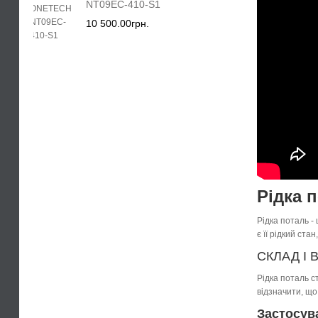
NT09EC-410-S1
10 500.00грн.
Рідка 
Рідка поталь -
є її рідкий ст
СКЛАД І
Рідка поталь с
відзначити, що
Застосув