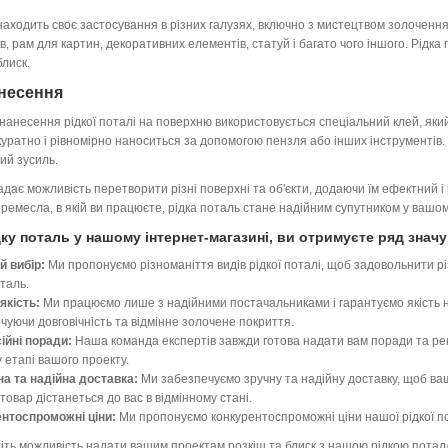
находить своє застосування в різних галузях, включно з мистецтвом золоченн
в, рам для картин, декоративних елементів, статуй і багато чого іншого. Рідк
блиск.
несення
нанесення рідкої поталі на поверхню використовується спеціальний клей, яки
куратно і рівномірно наноситься за допомогою пензля або інших інструментів.
ий зусиль.
адає можливість перетворити різні поверхні та об'єкти, додаючи їм ефектний і
ремесла, в якій ви працюєте, рідка поталь стане надійним супутником у вашом
ку поталь у нашому інтернет-магазині, ви отримуєте ряд знач
й вибір:
Ми пропонуємо різноманіття видів рідкої поталі, щоб задовольнити рі
оталь.
якість:
Ми працюємо лише з надійними постачальниками і гарантуємо якість на
чуючи довговічність та відмінне золочене покриття.
ійні поради:
Наша команда експертів завжди готова надати вам поради та рек
 етапі вашого проекту.
а та надійна доставка:
Ми забезпечуємо зручну та надійну доставку, щоб ваш
товар дістанеться до вас в відмінному стані.
ентоспроможні ціни:
Ми пропонуємо конкурентоспроможні ціни нашої рідкої по
іть можливість надати вашим проектам розкіш та блиск з нашою рідкою потал