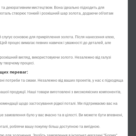
я та декоративним мистецтвом. Вона ідеально підходить для
а поталь створює тонкий і розкішний шар золота, додаючи об'єктам
й слугує основою для прикріплення золота. Після нанесення клею,
 Цей процес вимагає певних навичок і уважності до деталей, але
 розкішний вигляд, використовуючи золото. Незалежно від галузі
у творчому процесі.
ущих переваг:
зні потреби та смаки. Незалежно від ваших проектів, у нас є підходяща
шої продукції. Наші товари виготовлені з високоякісних компонентів,
омендації щодо застосування рідкої поталі. Ми підтримаємо вас на
е замовлення було у вас вчасно та в цілості. Ви можете бути впевнені,
талі, роблячи вашу покупку більш доступною та вигідною.
лю для золочення. Зробіть замовлення в інтернет-магазині "Борма"