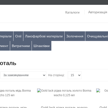
Авторизація
Каталоги
теріали
Олії
Лакофарбові матеріали
Золочення
Очищувальні
умент
Витратники
Шпаклівки
поталь
На сторінці:
рідка поталь мідь
Gold lack рідка поталь золото
Gold 