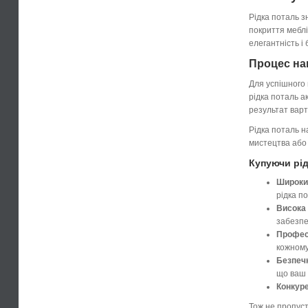
Рідка поталь з
покриття меблі
елегантність і 
Процес на
Для успішного 
рідка поталь а
результат варт
Рідка поталь н
мистецтва або 
Купуючи рід
Широки
рідка п
Висока 
забезпе
Профес
кожному
Безпечн
що ваш 
Конкур
Тож не пропуст