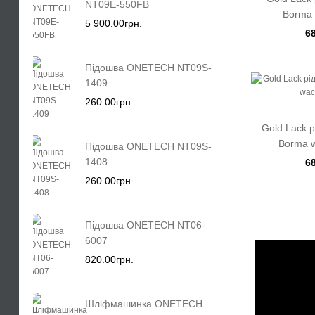
NT09E-550FB
Borma 
5 900.00грн.
6
Підошва ONETECH NT09S-
1409
260.00грн.
Gold Lack р
Borma w
Підошва ONETECH NT09S-
1408
6
260.00грн.
Підошва ONETECH NT06-
6007
820.00грн.
Шліфмашинка ONETECH