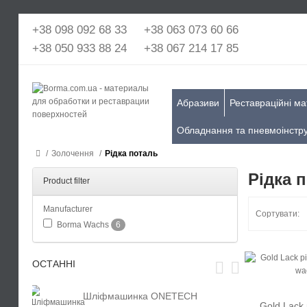
+38 098 092 68 33
+38 063 073 60 66
+38 050 933 88 24
+38 067 214 17 85
Абразиви
Реставраційні ма
Обладнання та пневмоінстр
Золочення
Рідка поталь
Рідка 
Product filter
Manufacturer
Сортувати:
Borma Wachs
6
ОСТАННІ
Шліфмашинка ONETECH
Gold Lack 