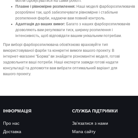
могли сфокусуватися на самій роботі.
Плавне і рівномірне розпилення:
Наші моделі фарборозпилювачів
розроблені так, щоб забезпечувати рівномірне і стабільне
розпилення фарби, надаючи вам повний контроль.
Адаптація до ваших вимог:
Багато з наших фарборозпилювачів
дозволяють вам регулювати тиск, ширину розпилення і
інтенсивність, щоб відповідати вашим унікальним потребам.
При виборі фарборозпилювача обов'язково враховуйте тип
використовуваної фарби та конкретні вимоги вашого проекту. В
інтернет-магазині "Борма" ви знайдете різноманітні моделі, готові
задовольнити ваші потреби. Наші експерти завжди готові надати
консультації та допомогти вам вибрати оптимальний варіант для
вашого проекту.
ІНФОРМАЦІЯ
СЛУЖБА ПІДТРИМКИ
Про нас
Зв’язатися з нами
Доставка
Мапа сайту