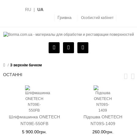
RU
|
UA
Гривна
Особистий кабінет
З верхнім бачком
ОСТАННІ
Шліфмашинка ONETECH
Підошва ONETECH
NT09E-550FB
NT09S-1409
5 900.00грн.
260.00грн.