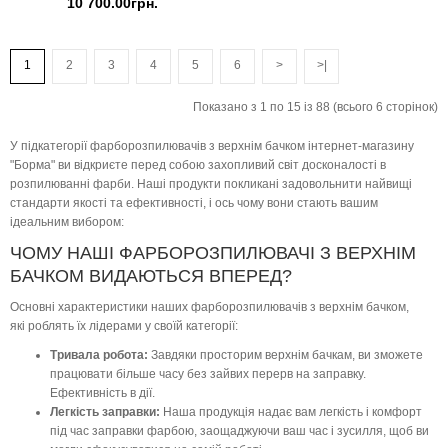
10 700.00грн.
1
2
3
4
5
6
>
>|
Показано з 1 по 15 із 88 (всього 6 сторінок)
У підкатегорії фарборозпилювачів з верхнім бачком інтернет-магазину
"Борма" ви відкриєте перед собою захопливий світ досконалості в
розпилюванні фарби. Наші продукти покликані задовольнити найвищі
стандарти якості та ефективності, і ось чому вони стають вашим
ідеальним вибором:
ЧОМУ НАШІ ФАРБОРОЗПИЛЮВАЧІ З ВЕРХНІМ
БАЧКОМ ВИДАЮТЬСЯ ВПЕРЕД?
Основні характеристики наших фарборозпилювачів з верхнім бачком,
які роблять їх лідерами у своїй категорії:
Тривала робота:
Завдяки просторим верхнім бачкам, ви зможете
працювати більше часу без зайвих перерв на заправку.
Ефективність в дії.
Легкість заправки:
Наша продукція надає вам легкість і комфорт
під час заправки фарбою, заощаджуючи ваш час і зусилля, щоб ви