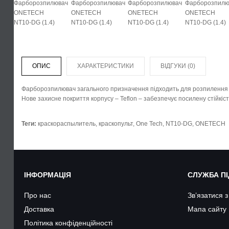
ОПИС
ХАРАКТЕРИСТИКИ
ВІДГУКИ (0)
Фарборозпилювач загального призначення підходить для розпилення р
Нове захисне покриття корпусу – Teflon – забезпечує посилену стійкість
Теги:
краскораспылитель
,
краскопульт
,
One Tech
,
NT10-DG
,
ONETECH
ІНФОРМАЦІЯ
СЛУЖБА П
Про нас
Зв’язатися 
Доставка
Мапа сайту
Політика конфіденційності