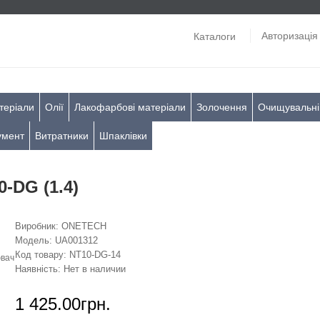
Авторизація
Каталоги
теріали
Олії
Лакофарбові матеріали
Золочення
Очищувальні
умент
Витратники
Шпаклівки
DG (1.4)
Виробник:
ONETECH
Модель:
UA001312
Код товару:
NT10-DG-14
Наявність:
Нет в наличии
1 425.00грн.