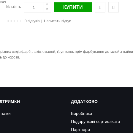
Кількість
0 відгуків
|
Написати відгук
ізних видів фарб, лаків, емалей, ґрунтовок, крім фарбування деталей з най
 до корозії.
ІДТРИМКИ
ДОДАТКОВО
з нами
Виробники
Подарункові сертифікати
Партнери