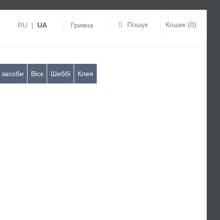
Пошук
Кошик (0)
RU
|
UA
Гривна
 засоби
Віск
Шеббі
Клея