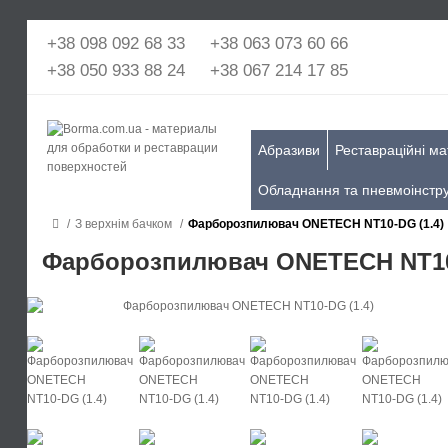
+38 098 092 68 33
+38 063 073 60 66
+38 050 933 88 24
+38 067 214 17 85
Абразиви
Реставраційні ма
Обладнання та пневмоінстр
З верхнім бачком
Фарборозпилювач ONETECH NT10-DG (1.4)
Фарборозпилювач ONETECH NT10-