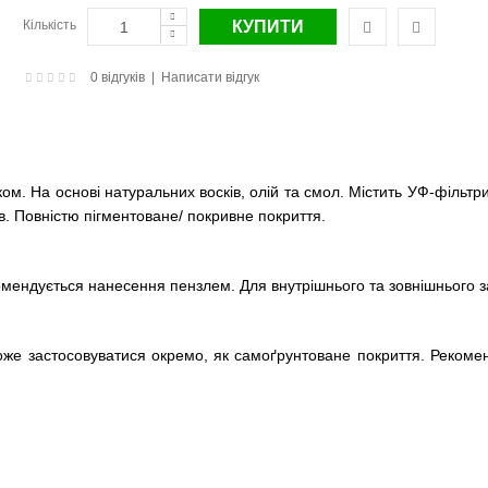
Кількість
0 відгуків
|
Написати відгук
м. На основі натуральних восків, олій та смол. Містить УФ-фільтри
. Повністю пігментоване/ покривне покриття.
екомендується нанесення пензлем. Для внутрішнього та зовнішнього 
оже застосовуватися окремо, як самоґрунтоване покриття. Рекоме