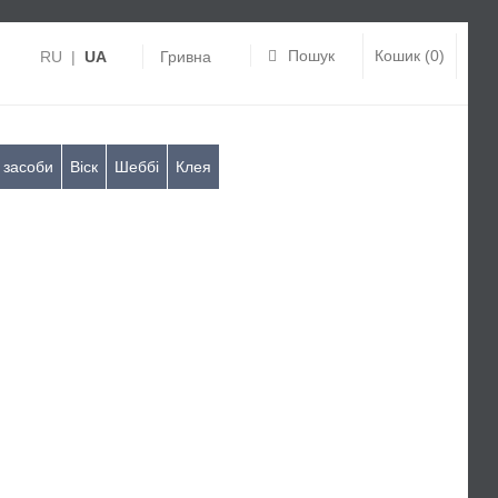
Пошук
Кошик (0)
RU
|
UA
Гривна
 засоби
Віск
Шеббі
Клея