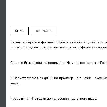
ОПИС
ВІДГУКИ (0)
Не відшаровується фінішне покриття з високим сухим залишко
та захищає від несприятливого впливу атмосферних факторів
Світлостійкі кольори в асортименті. Не утворює патьоків. Р
Використовується як фініш на праймер Holz Lasur. Також м
шари.
Час сушіння: 6-8 годин до нанесення наступного шару.