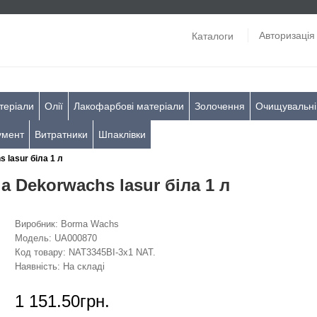
Авторизація
Каталоги
теріали
Олії
Лакофарбові матеріали
Золочення
Очищувальні
умент
Витратники
Шпаклівки
lasur біла 1 л
 Dekorwachs lasur біла 1 л
Виробник:
Borma Wachs
Модель:
UA000870
Код товару:
NAT3345BI-3х1 NAT.
Наявність:
На складі
1 151.50грн.