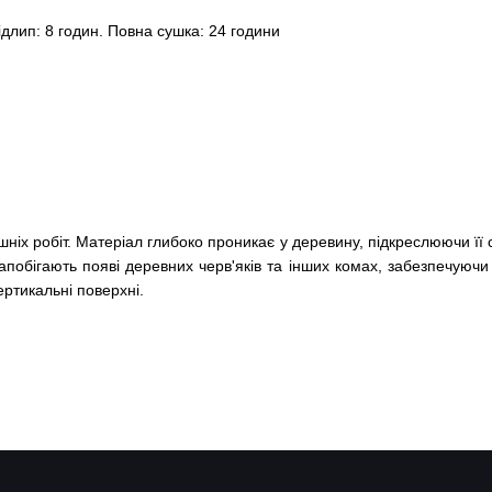
ідлип: 8 годин. Повна сушка: 24 години
ніх робіт. Матеріал глибоко проникає у деревину, підкреслюючи її 
запобігають появі деревних черв'яків та інших комах, забезпечуюч
ртикальні поверхні.