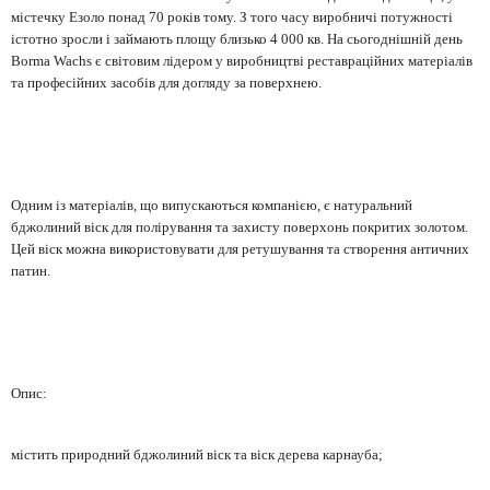
містечку Езоло понад 70 років тому. З того часу виробничі потужності
істотно зросли і займають площу близько 4 000 кв. На сьогоднішній день
Borma Wachs є світовим лідером у виробництві реставраційних матеріалів
та професійних засобів для догляду за поверхнею.
Одним із матеріалів, що випускаються компанією, є натуральний
бджолиний віск для полірування та захисту поверхонь покритих золотом.
Цей віск можна використовувати для ретушування та створення античних
патин.
Опис:
містить природний бджолиний віск та віск дерева карнауба;