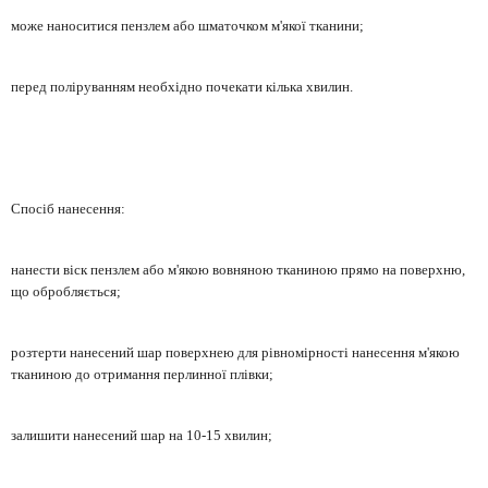
може наноситися пензлем або шматочком м'якої тканини;
перед поліруванням необхідно почекати кілька хвилин.
Спосіб нанесення:
нанести віск пензлем або м'якою вовняною тканиною прямо на поверхню,
що обробляється;
розтерти нанесений шар поверхнею для рівномірності нанесення м'якою
тканиною до отримання перлинної плівки;
залишити нанесений шар на 10-15 хвилин;