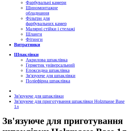
Фарбувальні камери
Шиномонтажне
обладнання
Фільтри для
фарбувальних камер
Малярні стійки і стелажі
Шланги
Фітинги
Витратники
Шпаклівки
Акрилова шпаклівка
Герметик універсальний
Епоксидна шпаклівка
Зв'язуюче для шпаклівки
Поліефірна шпаклівка
Зв'язуюче для шпаклівки
Зв'язуюче для приготування шпаклівки Holzmasse Base
1л
Зв'язуюче для приготування