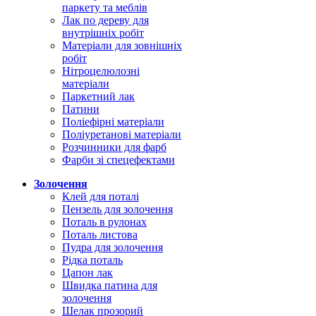
паркету та меблів
Лак по дереву для
внутрішніх робіт
Матеріали для зовнішніх
робіт
Нітроцелюлозні
матеріали
Паркетний лак
Патини
Поліефірні матеріали
Поліуретанові матеріали
Розчинники для фарб
Фарби зі спецефектами
Золочення
Клей для поталі
Пензель для золочення
Поталь в рулонах
Поталь листова
Пудра для золочення
Рідка поталь
Цапон лак
Швидка патина для
золочення
Шелак прозорий