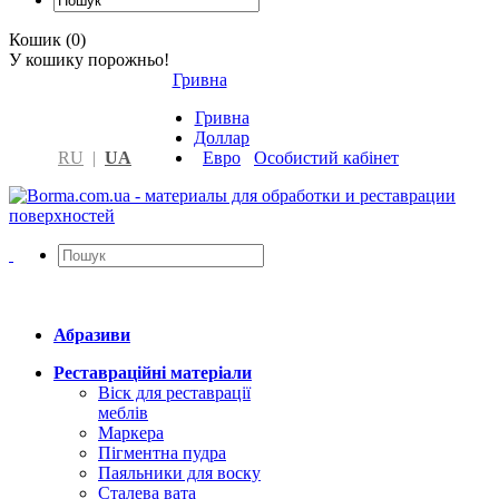
Кошик (0)
У кошику порожньо!
Гривна
Гривна
Доллар
RU
|
UA
Евро
Особистий кабінет
Абразиви
Реставраційні матеріали
Віск для реставрації
меблів
Маркера
Пігментна пудра
Паяльники для воску
Сталева вата