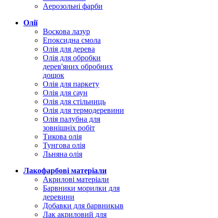
Аерозольні фарби
Олії
Воскова лазур
Епоксидна смола
Олія для дерева
Олія для обробки
дерев'яних обробних
дощок
Олія для паркету
Олія для саун
Олія для стільниць
Олія для термодеревини
Олія палубна для
зовнішніх робіт
Тикова олія
Тунгова олія
Льняна олія
Лакофарбові матеріали
Акрилові матеріали
Барвники морилки для
деревини
Добавки для барвникыв
Лак акриловий для