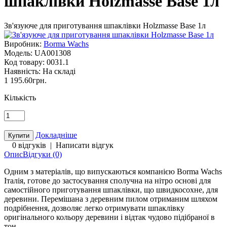
шпаклівки Holzmasse Base 1л
Зв'язуюче для приготування шпаклівки Holzmasse Base 1л
Виробник:
Borma Wachs
Модель:
UA001308
Код товару:
0031.1
Наявність:
На складі
1 195.60грн.
Кількість
Докладніше
0 відгуків
|
Написати відгук
Опис
Відгуки (0)
Одним з матеріалів, що випускаються компанією Borma Wachs
Італія, готове до застосування сполучна на нітро основі для
самостійного приготування шпаклівки, що швидкосохне, для
деревини. Перемішана з деревним пилом отриманим шляхом
подрібнення, дозволяє легко отримувати шпаклівку
оригінального кольору деревини і відтак чудово підібраної в
тон.