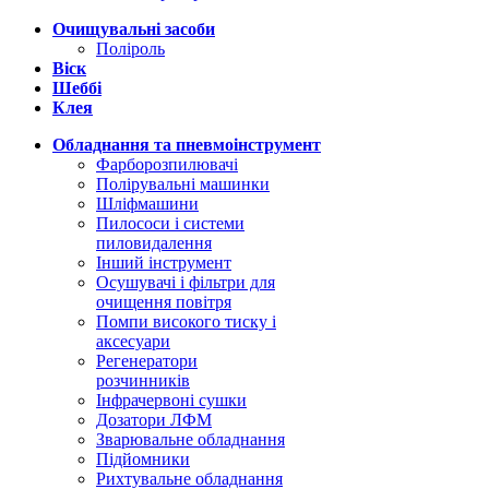
Очищувальні засоби
Поліроль
Віск
Шеббі
Клея
Обладнання та пневмоінструмент
Фарборозпилювачі
Полірувальні машинки
Шліфмашини
Пилососи і системи
пиловидалення
Інший інструмент
Осушувачі і фільтри для
очищення повітря
Помпи високого тиску і
аксесуари
Регенератори
розчинників
Інфрачервоні сушки
Дозатори ЛФМ
Зварювальне обладнання
Підйомники
Рихтувальне обладнання