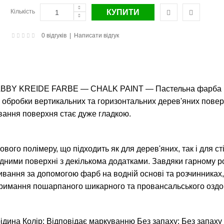
Кількість
0 відгуків
|
Написати відгук
HABBY KREIDE FARBE ― CHALK PAINT ― Пастельна фарба Ше
ля обробки вертикальних та горизонтальних дерев'яних пове
ування поверхня стає дуже гладкою.
вого полімеру, що підходить як для дерев'яних, так і для с
ними поверхні з декількома додатками. Завдяки гарному ро
вання за допомогою фарб на водній основі та розчинниках,
отримання пошарпаного шикарного та провансальського оздо
а Колір: Відповідає маркуванню Без запаху: Без запаху Пит