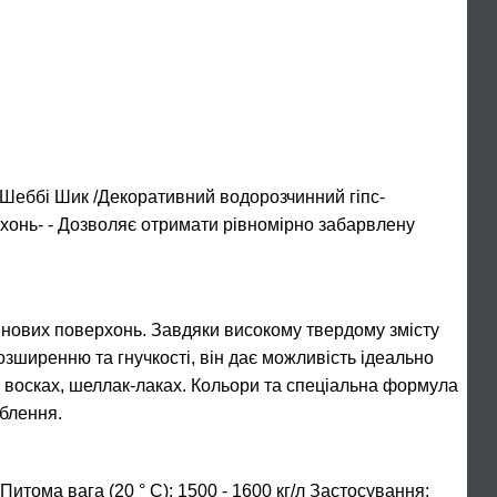
ббі Шик /Декоративний водорозчинний гіпс-
рхонь- - Дозволяє отримати рівномірно забарвлену
тінових поверхонь. Завдяки високому твердому змісту
зширенню та гнучкості, він дає можливість ідеально
 восках, шеллак-лаках. Кольори та спеціальна формула
блення.
ома вага (20 ° C): 1500 - 1600 кг/л Застосування: