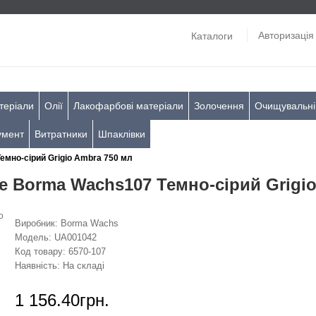
Авторизація
Каталоги
теріали
Олії
Лакофарбові матеріали
Золочення
Очищувальні
умент
Витратники
Шпаклівки
емно-сірий Grigio Ambra 750 мл
e Borma Wachs107 Темно-сірий Grigio
Виробник:
Borma Wachs
Модель:
UA001042
Код товару:
6570-107
Наявність:
На складі
1 156.40грн.