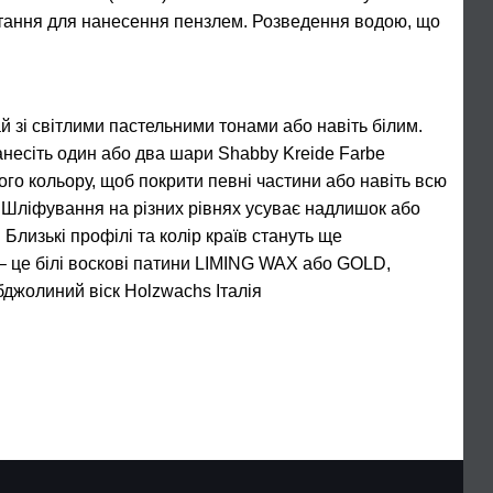
стання для нанесення пензлем. Розведення водою, що
 зі світлими пастельними тонами або навіть білим.
анесіть один або два шари Shabby Kreide Farbe
ого кольору, щоб покрити певні частини або навіть всю
. Шліфування на різних рівнях усуває надлишок або
 Близькі профілі та колір країв стануть ще
– це білі воскові патини LIMING WAX або GOLD,
бджолиний віск Holzwachs Італія