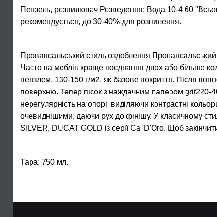
Пензель, розпилювач Розведення: Вода 10-4 60 "Всьо
рекомендується, до 30-40% для розпилення.
Провансальський стиль оздоблення Провансальський ст
Часто на меблів краще поєднання двох або більше кол
пензлем, 130-150 г/м2, як базове покриття. Після пов
поверхню. Тепер пісок з наждачним папером grit220-4
нерегулярність на опорі, виділяючи контрастні кольори
очевиднішими, даючи рух до фінішу. У класичному сти
SILVER, DUCAT GOLD із серії Ca 'D'Oro. Щоб закінчит
Тара: 750 мл.