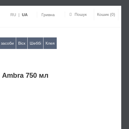
Пошук
Кошик (0)
RU
|
UA
Гривна
 засоби
Віск
Шеббі
Клея
 Ambra 750 мл