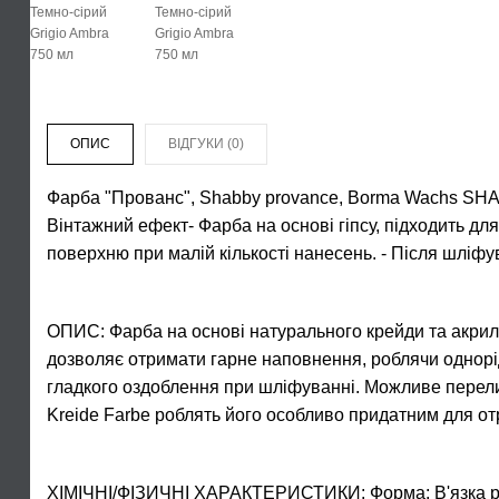
ОПИС
ВІДГУКИ (0)
Фарба "Прованс", Shabby provance, Borma Wachs S
Вінтажний ефект- Фарба на основі гіпсу, підходить д
поверхню при малій кількості нанесень. - Після шліф
ОПИС: Фарба на основі натурального крейди та акрило
дозволяє отримати гарне наповнення, роблячи однорід
гладкого оздоблення при шліфуванні. Можливе перели
Kreide Farbe роблять його особливо придатним для 
ХІМІЧНІ/ФІЗИЧНІ ХАРАКТЕРИСТИКИ: Форма: В'язка рідин