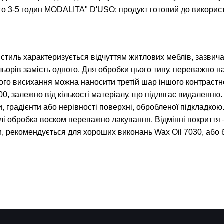
го 3-5 годин MODALITA" D'USO: продукт готовий до викори
иль характеризується відчуттям житлових меблів, зазвичай
ьорів замість одного. Для обробки цього типу, переважно н
ного висихання можна наносити третій шар іншого контрастн
00, залежно від кількості матеріалу, що підлягає видаленню
, градієнти або нерівності поверхні, обробленої підкладкою.
лі обробка воском переважно лакування. Відмінні покриття 
и, рекомендується для хороших виконань Wax Oil 7030, або 