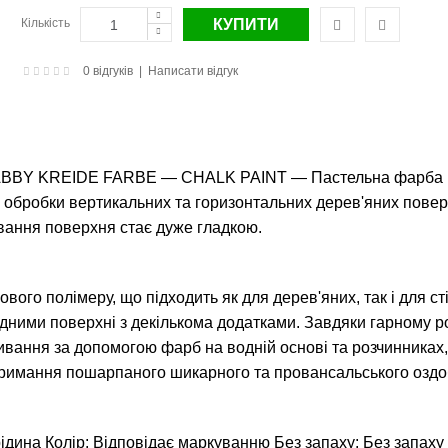
Кількість
0 відгуків
|
Написати відгук
HABBY KREIDE FARBE ― CHALK PAINT ― Пастельна фарба Ше
ля обробки вертикальних та горизонтальних дерев'яних пове
ування поверхня стає дуже гладкою.
вого полімеру, що підходить як для дерев'яних, так і для с
ними поверхні з декількома додатками. Завдяки гарному ро
вання за допомогою фарб на водній основі та розчинниках,
отримання пошарпаного шикарного та провансальського оздо
а Колір: Відповідає маркуванню Без запаху: Без запаху Пит