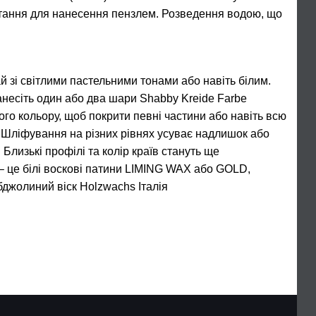
стання для нанесення пензлем. Розведення водою, що
 зі світлими пастельними тонами або навіть білим.
анесіть один або два шари Shabby Kreide Farbe
ого кольору, щоб покрити певні частини або навіть всю
. Шліфування на різних рівнях усуває надлишок або
 Близькі профілі та колір країв стануть ще
– це білі воскові патини LIMING WAX або GOLD,
бджолиний віск Holzwachs Італія