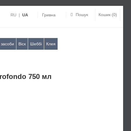
Пошук
Кошик (0)
RU
|
UA
Гривна
 засоби
Віск
Шеббі
Клея
rofondo 750 мл