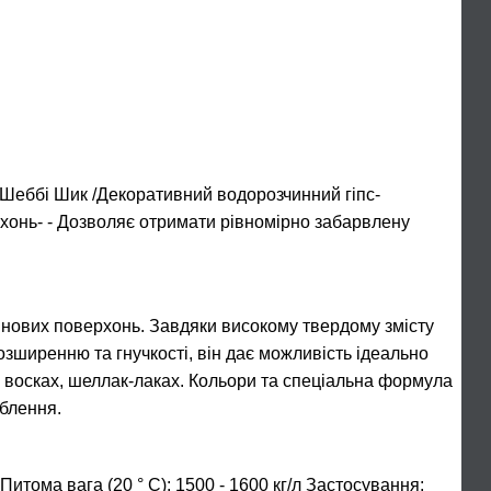
ббі Шик /Декоративний водорозчинний гіпс-
рхонь- - Дозволяє отримати рівномірно забарвлену
тінових поверхонь. Завдяки високому твердому змісту
зширенню та гнучкості, він дає можливість ідеально
 восках, шеллак-лаках. Кольори та спеціальна формула
блення.
ома вага (20 ° C): 1500 - 1600 кг/л Застосування: