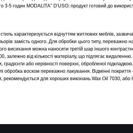
го 3-5 годин MODALITA" D'USO: продукт готовий до викори
иль характеризується відчуттям житлових меблів, зазвичай
ьорів замість одного. Для обробки цього типу, переважно н
ного висихання можна наносити третій шар іншого контрастн
00, залежно від кількості матеріалу, що підлягає видаленню
, градієнти або нерівності поверхні, обробленої підкладкою.
лі обробка воском переважно лакування. Відмінні покриття 
и, рекомендується для хороших виконань Wax Oil 7030, або 