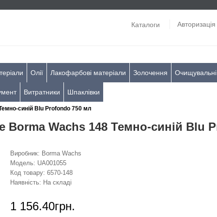
Авторизація
Каталоги
теріали
Олії
Лакофарбові матеріали
Золочення
Очищувальні
умент
Витратники
Шпаклівки
емно-синій Blu Profondo 750 мл
e Borma Wachs 148 Темно-синій Blu P
Виробник:
Borma Wachs
Модель:
UA001055
Код товару:
6570-148
Наявність:
На складі
1 156.40грн.