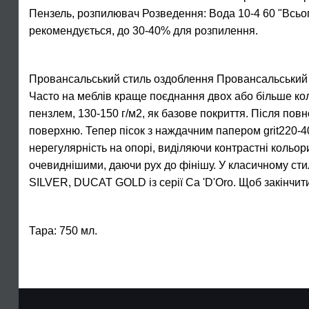
Пензель, розпилювач Розведення: Вода 10-4 60 "Всьо
рекомендується, до 30-40% для розпилення.
Провансальський стиль оздоблення Провансальський ст
Часто на меблів краще поєднання двох або більше кол
пензлем, 130-150 г/м2, як базове покриття. Після пов
поверхню. Тепер пісок з наждачним папером grit220-4
нерегулярність на опорі, виділяючи контрастні кольори
очевиднішими, даючи рух до фінішу. У класичному сти
SILVER, DUCAT GOLD із серії Ca 'D'Oro. Щоб закінчит
Тара: 750 мл.