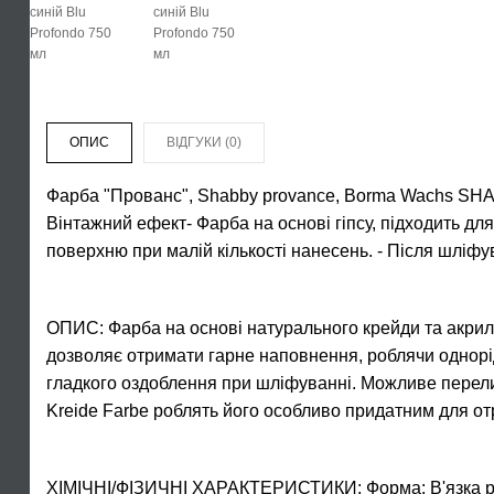
ОПИС
ВІДГУКИ (0)
Фарба "Прованс", Shabby provance, Borma Wachs S
Вінтажний ефект- Фарба на основі гіпсу, підходить д
поверхню при малій кількості нанесень. - Після шліф
ОПИС: Фарба на основі натурального крейди та акрило
дозволяє отримати гарне наповнення, роблячи однорід
гладкого оздоблення при шліфуванні. Можливе перели
Kreide Farbe роблять його особливо придатним для 
ХІМІЧНІ/ФІЗИЧНІ ХАРАКТЕРИСТИКИ: Форма: В'язка рідин