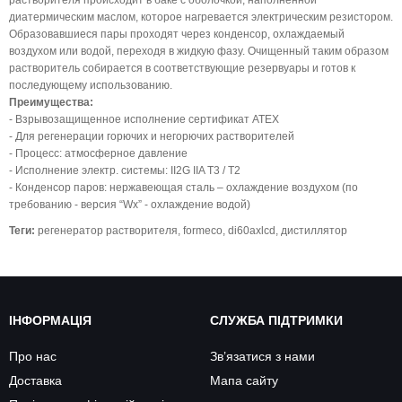
растворителя происходит в баке с оболочкой, наполненной
диатермическим маслом, которое нагревается электрическим резистором.
Образовавшиеся пары проходят через конденсор, охлаждаемый
воздухом или водой, переходя в жидкую фазу. Очищенный таким образом
растворитель собирается в соответствующие резервуары и готов к
последующему использованию.
Преимущества:
- Взрывозащищенное исполнение сертификат ATEX
- Для регенерации горючих и негорючих растворителей
- Процесс: атмосферное давление
- Исполнение электр. системы: II2G IIA T3 / T2
- Конденсор паров: нержавеющая сталь – охлаждение воздухом (по
требованию - версия “Wx” - охлаждение водой)
Теги:
регенератор растворителя
,
formeco
,
di60axlcd
,
дистиллятор
ІНФОРМАЦІЯ
СЛУЖБА ПІДТРИМКИ
Про нас
Зв’язатися з нами
Доставка
Мапа сайту