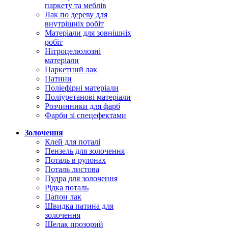
паркету та меблів
Лак по дереву для
внутрішніх робіт
Матеріали для зовнішніх
робіт
Нітроцелюлозні
матеріали
Паркетний лак
Патини
Поліефірні матеріали
Поліуретанові матеріали
Розчинники для фарб
Фарби зі спецефектами
Золочення
Клей для поталі
Пензель для золочення
Поталь в рулонах
Поталь листова
Пудра для золочення
Рідка поталь
Цапон лак
Швидка патина для
золочення
Шелак прозорий