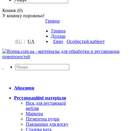
Кошик (0)
У кошику порожньо!
Гривна
Гривна
Доллар
RU
|
UA
Евро
Особистий кабінет
Абразиви
Реставраційні матеріали
Віск для реставрації
меблів
Маркера
Пігментна пудра
Паяльники для воску
Сталева вата