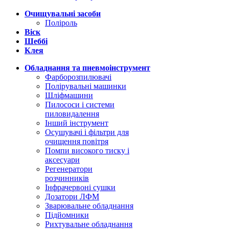
Очищувальні засоби
Поліроль
Віск
Шеббі
Клея
Обладнання та пневмоінструмент
Фарборозпилювачі
Полірувальні машинки
Шліфмашини
Пилососи і системи
пиловидалення
Інший інструмент
Осушувачі і фільтри для
очищення повітря
Помпи високого тиску і
аксесуари
Регенератори
розчинників
Інфрачервоні сушки
Дозатори ЛФМ
Зварювальне обладнання
Підйомники
Рихтувальне обладнання