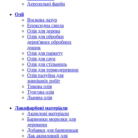
Аерозольні фарби
Олії
Воскова лазур
Епоксидна смола
Олія для дерева
Олія для обробки
дерев'яних обробних
дощок
Олія для паркету
Олія для саун
Олія для стільниць
Олія для термодеревини
Олія палубна для
зовнішніх робіт
Тикова олія
Тунгова олія
Льняна олія
Лакофарбові матеріали
Акрилові матеріали
Барвники морилки для
деревини
Добавки для барвникыв
Лак акриловий для