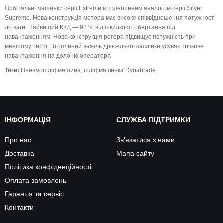
Орбітальні машинки серії Extreme є полегшеним аналогом серії Silver
Supreme. Нова конструкція мотора має високе співвідношення потужності
до ваги. Найвищий ККД — 92 % від швидкості обертання під
навантаженням. Нова конструкція ротора підвищує потужність при
меншому терті. Втоплений важіль дросельної заслінки усуває точкове
навантаження на долоню оператора.
Теги:
Пневмошліфмашина
,
шліфмашинка Dynabrade.
ІНФОРМАЦІЯ
СЛУЖБА ПІДТРИМКИ
Про нас
Зв’язатися з нами
Доставка
Мапа сайту
Політика конфіденційності
Оплата замовлень
Гарантія та сервіс
Контакти