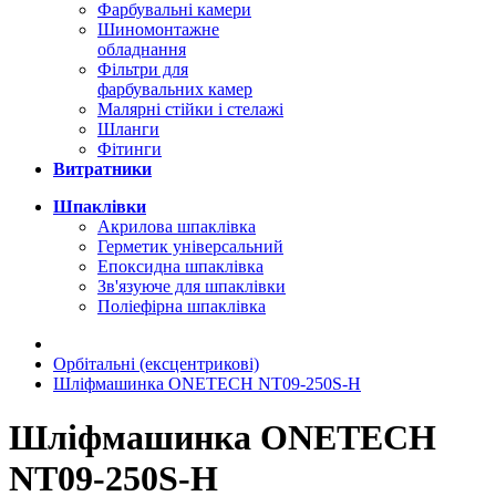
Фарбувальні камери
Шиномонтажне
обладнання
Фільтри для
фарбувальних камер
Малярні стійки і стелажі
Шланги
Фітинги
Витратники
Шпаклівки
Акрилова шпаклівка
Герметик універсальний
Епоксидна шпаклівка
Зв'язуюче для шпаклівки
Поліефірна шпаклівка
Орбітальні (ексцентрикові)
Шліфмашинка ONETECH NT09-250S-H
Шліфмашинка ONETECH
NT09-250S-H