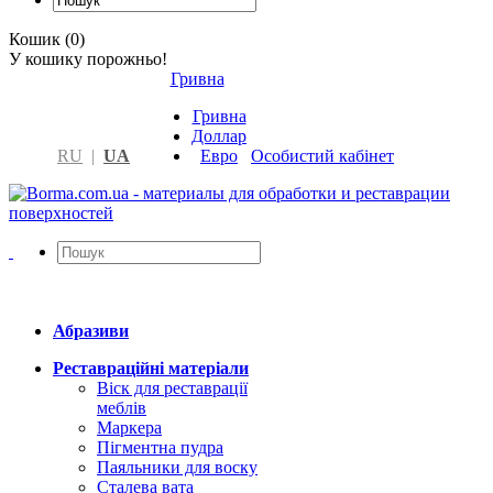
Кошик (0)
У кошику порожньо!
Гривна
Гривна
Доллар
RU
|
UA
Евро
Особистий кабінет
Абразиви
Реставраційні матеріали
Віск для реставрації
меблів
Маркера
Пігментна пудра
Паяльники для воску
Сталева вата