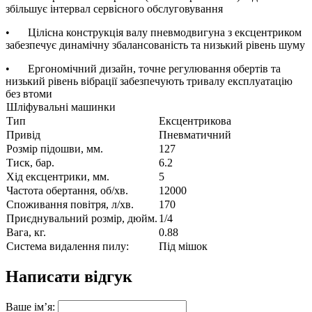
збільшує інтервал сервісного обслуговування
•
Цілісна конструкція валу пневмодвигуна з ексцентриком
забезпечує динамічну збалансованість та низький рівень шуму
•
Ергономічний дизайн, точне регулювання обертів та
низький рівень вібрації забезпечують тривалу експлуатацію
без втоми
Шліфувальні машинки
Тип
Ексцентрикова
Привід
Пневматичний
Розмір підошви, мм.
127
Тиск, бар.
6.2
Хід ексцентрики, мм.
5
Частота обертання, об/хв.
12000
Споживання повітря, л/хв.
170
Приєднувальний розмір, дюйм.
1/4
Вага, кг.
0.88
Система видалення пилу:
Під мішок
Написати відгук
Ваше ім’я: