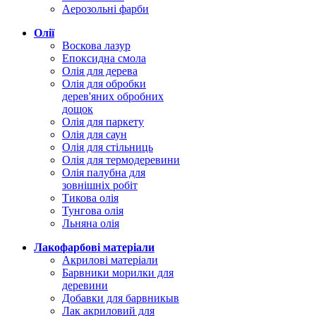
Аерозольні фарби
Олії
Воскова лазур
Епоксидна смола
Олія для дерева
Олія для обробки
дерев'яних обробних
дощок
Олія для паркету
Олія для саун
Олія для стільниць
Олія для термодеревини
Олія палубна для
зовнішніх робіт
Тикова олія
Тунгова олія
Льняна олія
Лакофарбові матеріали
Акрилові матеріали
Барвники морилки для
деревини
Добавки для барвникыв
Лак акриловий для