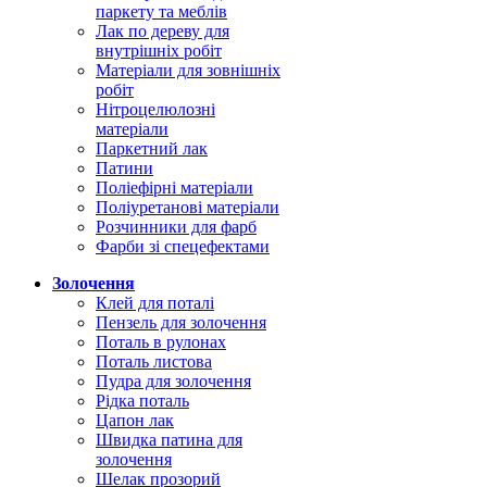
паркету та меблів
Лак по дереву для
внутрішніх робіт
Матеріали для зовнішніх
робіт
Нітроцелюлозні
матеріали
Паркетний лак
Патини
Поліефірні матеріали
Поліуретанові матеріали
Розчинники для фарб
Фарби зі спецефектами
Золочення
Клей для поталі
Пензель для золочення
Поталь в рулонах
Поталь листова
Пудра для золочення
Рідка поталь
Цапон лак
Швидка патина для
золочення
Шелак прозорий