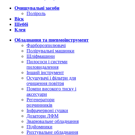
Очищувальні засоби
Поліроль
Віск
Шеббі
Клея
Обладнання та пневмоінструмент
Фарборозпилювачі
Полірувальні машинки
Шліфмашини
Пилососи і системи
пиловидалення
Інший інструмент
Осушувачі і фільтри для
очищення повітря
Помпи високого тиску і
аксесуари
Регенератори
розчинників
Інфрачервоні сушки
Дозатори ЛФМ
Зварювальне обладнання
Підйомники
Рихтувальне обладнання