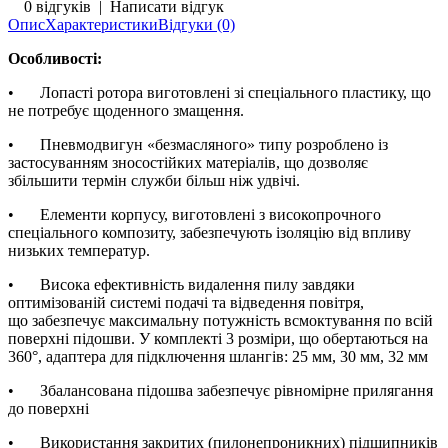
0 відгуків
|
Написати відгук
Опис
Характеристики
Відгуки (0)
Особливості:
•
Лопасті ротора виготовлені зі спеціального пластику, що
не потребує щоденного змащення.
•
Пневмодвигун «безмасляного» типу розроблено із
застосуванням зносостійких матеріалів, що дозволяє
збільшити термін служби більш ніж удвічі.
•
Елементи корпусу, виготовлені з високопрочного
спеціального композиту, забезпечують ізоляцію від впливу
низьких температур.
•
Висока ефективність видалення пилу завдяки
оптимізованій системі подачі та відведення повітря,
що забезпечує максимальну потужність всмоктування по всій
поверхні підошви. У комплекті 3 розміри, що обертаються на
360°, адаптера для підключення шлангів: 25 мм, 30 мм, 32 мм
•
Збалансована підошва забезпечує рівномірне прилягання
до поверхні
•
Використання закритих (пилонепроникних) підшипників