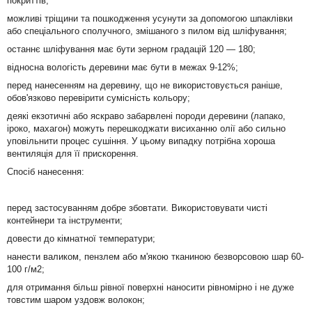
покриттів;
можливі тріщини та пошкодження усунути за допомогою шпаклівки
або спеціального сполучного, змішаного з пилом від шліфування;
останнє шліфування має бути зерном градацій 120 ― 180;
відносна вологість деревини має бути в межах 9-12%;
перед нанесенням на деревину, що не використовується раніше,
обов'язково перевірити сумісність кольору;
деякі екзотичні або яскраво забарвлені породи деревини (лапако,
іроко, махагон) можуть перешкоджати висиханню олії або сильно
уповільнити процес сушіння. У цьому випадку потрібна хороша
вентиляція для її прискорення.
Спосіб нанесення:
перед застосуванням добре збовтати. Використовувати чисті
контейнери та інструменти;
довести до кімнатної температури;
нанести валиком, пензлем або м'якою тканиною безворсовою шар 60-
100 г/м2;
для отримання більш рівної поверхні наносити рівномірно і не дуже
товстим шаром уздовж волокон;