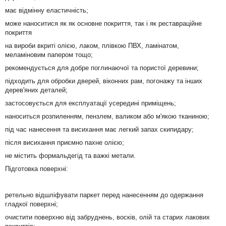
має відмінну еластичність;
може наноситися як як основне покриття, так і як реставраційне
покриття
на вироби вкриті олією, лаком, плівкою ПВХ, ламінатом,
меламіновим папером тощо;
рекомендується для добре поглинаючої та пористої деревини;
підходить для обробки дверей, віконних рам, погонажу та інших
дерев'яних деталей;
застосовується для експлуатації усередині приміщень;
наноситься розпиленням, пензлем, валиком або м'якою тканиною;
під час нанесення та висихання має легкий запах скипидару;
після висихання приємно пахне олією;
не містить формальдегід та важкі метали.
Підготовка поверхні:
ретельно відшліфувати паркет перед нанесенням до одержання
гладкої поверхні;
очистити поверхню від забруднень, восків, олій та старих лакових