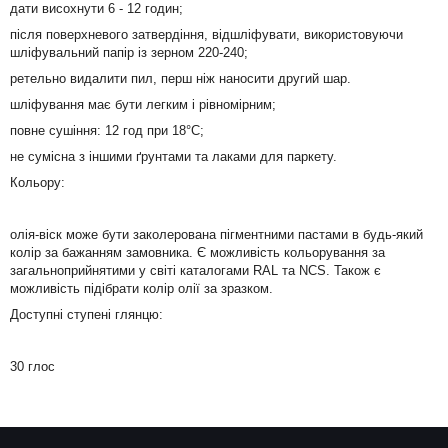
дати висохнути 6 - 12 годин;
після поверхневого затвердіння, відшліфувати, використовуючи
шліфувальний папір із зерном 220-240;
ретельно видалити пил, перш ніж наносити другий шар.
шліфування має бути легким і рівномірним;
повне сушіння: 12 год при 18°C;
не сумісна з іншими ґрунтами та лаками для паркету.
Кольору:
олія-віск може бути заколерована пігментними пастами в будь-який
колір за бажанням замовника. Є можливість кольорування за
загальноприйнятими у світі каталогами RAL та NCS. Також є
можливість підібрати колір олії за зразком.
Доступні ступені глянцю:
30 глос