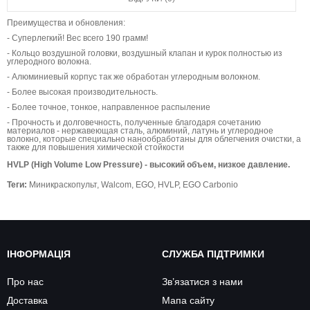
Преимущества и обновления:
- Суперлегкий! Вес всего 190 грамм!
- Кольцо воздушной головки, воздушный клапан и курок полностью из
углеродного волокна.
- Алюминиевый корпус так же обработан углеродным волокном.
- Более высокая производительность.
- Более точное, тонкое, направленное распыление
- Прочность и долговечность, полученные благодаря сочетанию
материалов - нержавеющая сталь, алюминий, латунь и углеродное
волокно, которые специально нанообработаны для облегчения очистки, а
также для повышения химической стойкости
HVLP (High Volume Low Pressure) - высокий объем, низкое давление.
Теги:
Миникраскопульт
,
Walcom
,
EGO
,
HVLP
,
EGO Carbonio
ІНФОРМАЦІЯ
СЛУЖБА ПІДТРИМКИ
Про нас
Зв’язатися з нами
Доставка
Мапа сайту