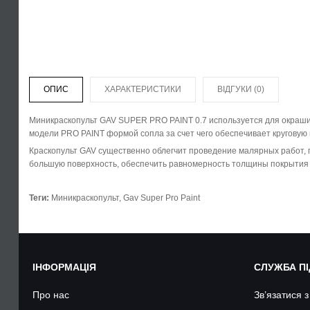
ОПИС
ХАРАКТЕРИСТИКИ
ВІДГУКИ (0)
Миникраскопульт GAV SUPER PRO PAINT 0.7 используется для окрашив
модели PRO PAINT формой сопла за счет чего обеспечивает круговую
Краскопульт GAV существенно облегчит проведение малярных работ, п
большую поверхность, обеспечить равномерность толщины покрытия и 
Теги:
Миникраскопульт
,
Gav Super Pro Paint
ІНФОРМАЦІЯ
СЛУЖБА П
Про нас
Зв’язатися 