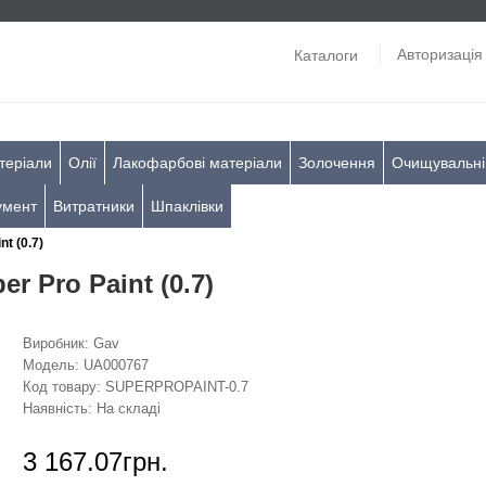
Авторизація
Каталоги
теріали
Олії
Лакофарбові матеріали
Золочення
Очищувальні
умент
Витратники
Шпаклівки
t (0.7)
 Pro Paint (0.7)
Виробник:
Gav
Модель:
UA000767
Код товару:
SUPERPROPAINT-0.7
Наявність:
На складі
3 167.07грн.