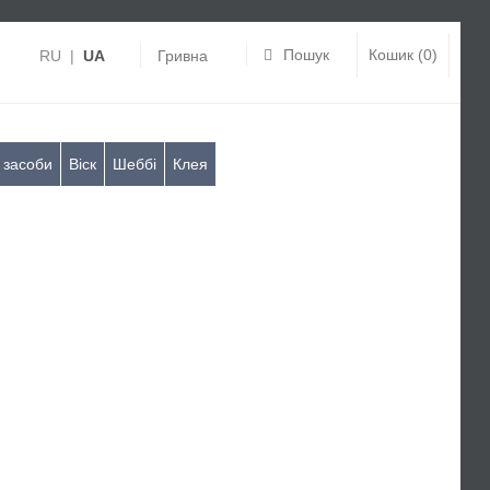
Пошук
Кошик (0)
RU
|
UA
Гривна
 засоби
Віск
Шеббі
Клея