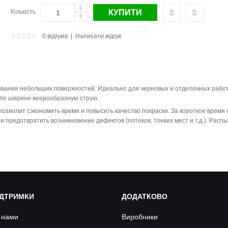
Кількість
0 відгуків
|
Написати відгук
ания небольших поверхностей. Идеально для черновых и отделочных работ. Р
 по ширине веерообразную струю.
озволит сэкономить время и повысить качество покраски. За короткое время
предотвратить возникновение дефектов (потеков, тонких мест и т.д.). Распы
ІДТРИМКИ
ДОДАТКОВО
з нами
Виробники