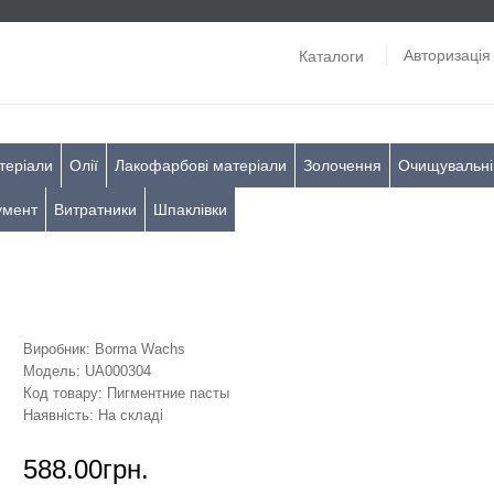
Авторизація
Каталоги
теріали
Олії
Лакофарбові матеріали
Золочення
Очищувальні
умент
Витратники
Шпаклівки
Виробник:
Borma Wachs
Модель:
UA000304
Код товару:
Пигментние пасты
Наявність:
На складі
588.00грн.