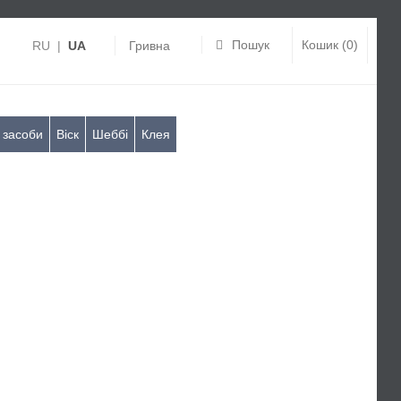
Пошук
Кошик (0)
RU
|
UA
Гривна
 засоби
Віск
Шеббі
Клея