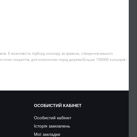
лаків. Є можливість підбору кольору за зразком, створення вашого
огічних покриттів, для екзотичних порід дерева.Більше 100000 кольорів і
ОСОБИСТИЙ КАБІНЕТ
Особистий кабінет
Історія замовлень
Мої закладки