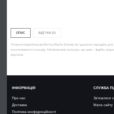
ОПИС
ВІДГУКИ (0)
Пігменти виробництва Borma Wachs (Італія), які ідеально підходять для 
ексклюзивного кольору. Напівпрозорі кольори, що криє – фарби, морилк
відтінків.
ІНФОРМАЦІЯ
СЛУЖБА П
Про нас
Зв’язатися 
Доставка
Мапа сайту
Політика конфіденційності