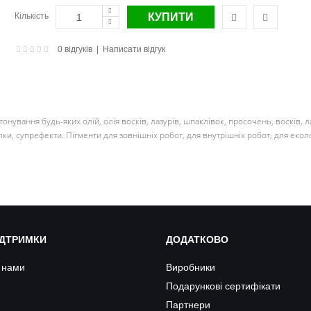
Кількість
0 відгуків
|
Написати відгук
тонування будь-яких олій, олія восків, лазурів, шпаклівок, просочень, восків, 
и, супрефекти. Пігменти для зовнішніх робот, для внутрішніх робот, для екол
ІДТРИМКИ
ДОДАТКОВО
з нами
Виробники
Подарункові сертифікати
Партнери