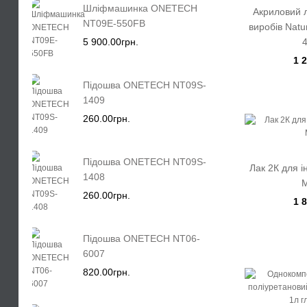
Шліфмашинка ONETECH
Акриловий л
NT09E-550FB
виробів Natu
5 900.00грн.
1 
Підошва ONETECH NT09S-
1409
260.00грн.
Підошва ONETECH NT09S-
Лак 2К для 
1408
260.00грн.
1 
Підошва ONETECH NT06-
6007
820.00грн.