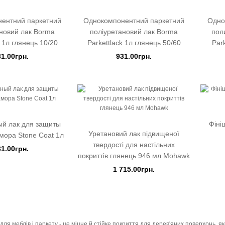
ентний паркетний
Однокомпонентний паркетний
Одно
новий лак Borma
поліуретановий лак Borma
пол
k 1л глянець 10/20
Parkettlack 1л глянець 50/60
Par
31.00грн.
931.00грн.
й лак для защиты
Фіні
Уретановий лак підвищеної
мора Stone Coat 1л
твердості для настільних
31.00грн.
покриттів глянець 946 мл Mohawk
1 715.00грн.
для меблів і паркету - це міцне й стійке покриття для дерев'яних поверхонь, 