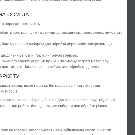
MA.COM.UA
ого переваги включають:
роблять його міцнішим та стійким до механічних пошкоджень, ніж багато
бить його ідеальним вибором для обробки дерев'яних поверхонь, що
 шкідливих речовин, таких як толуол і бензол.
и бажаного ефекту обробки при мінімальному витраті матеріалу.
м для тих, хто тільки починає займатися обробкою дерева.
АРКЕТУ
ркет, сходи, двері та вікна. Він надає надійний захист від
их виробів.
н служби, то це найкращий вибір для вас. Він забезпечує надійний
кторів, що робить його ідеальним вибором для обробки різних
.com.ua готовий запропонувати вам найвигідніші умови. У нас ви