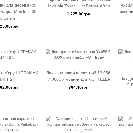
ак для дерев'яних
Акрил
Invisible Touch 1 litr Borma Wach
raaqua Mobilack 30-
издели
1 225.00грн.
40 сатин
225.00грн.
інтер'єру ULTRAMAX
Лак акриловий паркетний 33 056-
Лак дл
MATT 2K
7-0000 хімстійкий1кг VOTTELER
IG 
862.00грн.
764.40грн.