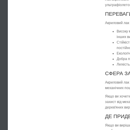
ультрафіолето
ПЕРЕВАГ
Акриловий лак 
Високу 
інших ви
Стійкіс
постійн
Екологі
Добра п
Легкіст
СФЕРА З
Акриловий лак 
механічних пош
Якщо ви хочете
захист від мех
дерев'яних вир
ДЕ ПРИДБ
Якщо ви виріши