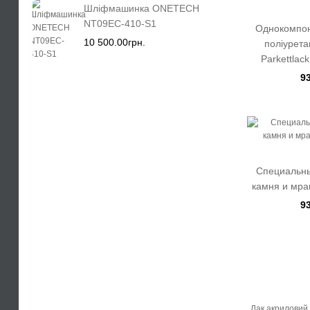
Шліфмашинка ONETECH
NT09EC-410-S1
Однокомпон
10 500.00грн.
поліурета
Parkettlac
9
Специальны
камня и мра
9
Лак акриловий 