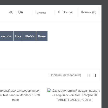
Пошук
Кошик (0)
RU
|
UA
Гривна
 засоби
Віск
Шеббі
Клея
Порівняння товарів (0)