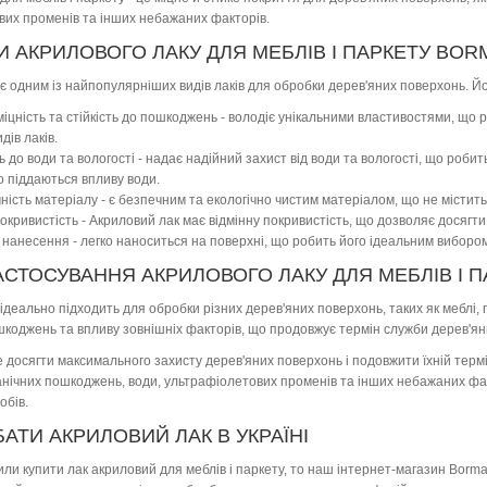
вих променів та інших небажаних факторів.
И АКРИЛОВОГО ЛАКУ ДЛЯ МЕБЛІВ І ПАРКЕТУ BOR
є одним із найпопулярніших видів лаків для обробки дерев'яних поверхонь. Й
міцність та стійкість до пошкоджень - володіє унікальними властивостями, що 
дів лаків.
ть до води та вологості - надає надійний захист від води та вологості, що ро
о піддаються впливу води.
чність матеріалу - є безпечним та екологічно чистим матеріалом, що не містить
окривистість - Акриловий лак має відмінну покривистість, що дозволяє досягт
ь нанесення - легко наноситься на поверхні, що робить його ідеальним виборо
АСТОСУВАННЯ АКРИЛОВОГО ЛАКУ ДЛЯ МЕБЛІВ І П
ідеально підходить для обробки різних дерев'яних поверхонь, таких як меблі, па
коджень та впливу зовнішніх факторів, що продовжує термін служби дерев'ян
 досягти максимального захисту дерев'яних поверхонь і подовжити їхній термі
анічних пошкоджень, води, ультрафіолетових променів та інших небажаних фа
обів.
АТИ АКРИЛОВИЙ ЛАК В УКРАЇНІ
ли купити лак акриловий для меблів і паркету, то наш інтернет-магазин Borma