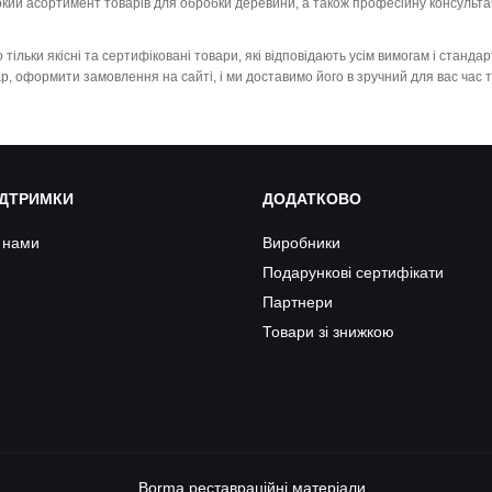
ий асортимент товарів для обробки деревини, а також професійну консультац
тільки якісні та сертифіковані товари, які відповідають усім вимогам і станда
р, оформити замовлення на сайті, і ми доставимо його в зручний для вас час т
ІДТРИМКИ
ДОДАТКОВО
з нами
Виробники
Подарункові сертифікати
Партнери
Товари зі знижкою
Borma
реставраційні матеріали