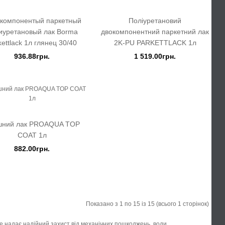
компонентый паркетный
Поліуретановий
иуретановый лак Borma
двокомпонентний паркетний лак
kettlack 1л глянец 30/40
2K-PU PARKETTLACK 1л
936.88грн.
1 519.00грн.
шний лак PROAQUA TOP
COAT 1л
882.00грн.
Показано з 1 по 15 із 15 (всього 1 сторінок)
яке надає надійний захист від механічних пошкоджень, води,