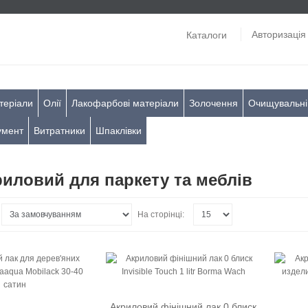
Авторизація
Каталоги
теріали
Олії
Лакофарбові матеріали
Золочення
Очищувальні
умент
Витратники
Шпаклівки
риловий для паркету та меблів
На сторінці:
Акриловий фінішний лак 0 блиск