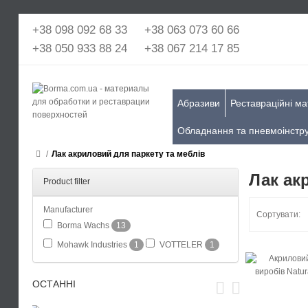
+38 098 092 68 33
+38 063 073 60 66
+38 050 933 88 24
+38 067 214 17 85
Абразиви
Реставраційні ма
Обладнання та пневмоінстр
Лак акриловий для паркету та меблів
Лак ак
Product filter
Manufacturer
Сортувати:
Borma Wachs
13
Mohawk Industries
1
VOTTELER
1
ОСТАННІ