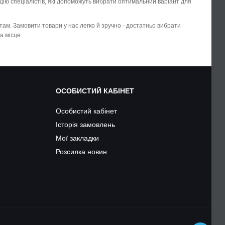
ію спеціалістів, які допоможуть вибрати оптимальний варіант для
ртам. Замовити товари у нас легко й зручно - достатньо вибрати
а місце.
ОСОБИСТИЙ КАБІНЕТ
Особистий кабінет
Історія замовлень
Мої закладки
Розсилка новин