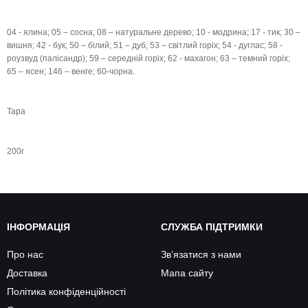
04 - ялина; 05 – сосна; 08 – натуральне дерево; 10 - модрина; 17 - тик; 30 –
вишня; 42 - бук; 50 – білий; 51 – дуб; 53 – світлий горіх; 54 - дуглас; 58 -
роузвуд (палісандр); 59 – середній горіх; 62 - махагон; 63 – темний горіх;
65 – ясен; 146 – венге; 60-чорна.
Тара
200г
ІНФОРМАЦІЯ
СЛУЖБА ПІДТРИМКИ
Про нас
Зв’язатися з нами
Доставка
Мапа сайту
Політика конфіденційності