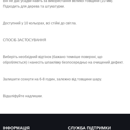
Він не дає усадки навіть за використання великої товщини (10 мм).
Підходить для дерева та штукатурки.
Доступний у 10 кольорах, всі стійкі до світла.
СПОСІБ ЗАСТОСУВАННЯ
Виберіть необхідний відтінок (бажано темніше поверхні, що
обробляється) і нанесіть шпаклівку безпосередньо на очищений дефект.
Залишити сохнути на 6-8 годин, залежно від товщини шару.
Відшліфуйте надлишки.
ІНФОРМАЦІЯ
СЛУЖБА ПІДТРИМКИ