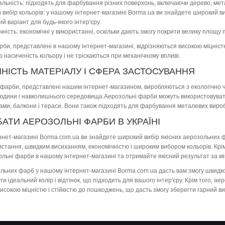
альність: підходять для фарбування різних поверхонь, включаючи дерево, метал
 вибір кольорів: у нашому інтернет-магазині Borma.ua ви знайдете широкий виб
й варіант для будь-якого інтер'єру.
чність: економічні у використанні, оскільки дають змогу покрити велику площу 
би, представлені в нашому інтернет-магазині, відрізняються високою міцністю
 насиченість кольору і не тріскаються при механічному впливі.
ЧНІСТЬ МАТЕРІАЛУ І СФЕРА ЗАСТОСУВАННЯ
 фарби, представлені нашим інтернет-магазином, виробляються з екологічно чи
людини і навколишнього середовища.Аерозольні фарби можуть використовувати
 рами, балкони і тераси. Вони також підходять для фарбування металевих вироб
АТИ АЕРОЗОЛЬНІ ФАРБИ В УКРАЇНІ
рнет-магазині Borma.com.ua ви знайдете широкий вибір якісних аерозольних 
истання, швидким висиханням, економічністю і широким вибором кольорів. Крім т
льні фарби в нашому інтернет-магазині та отримайте якісний результат за мін
льних фарб у нашому інтернет-магазині Borma.com.ua дасть вам змогу швидко т
и ідеальний колір і відтінок, що підходить для вашого інтер'єру. Крім того, 
исокою міцністю і стійкістю до пошкоджень, що дасть змогу зберегти гарний 