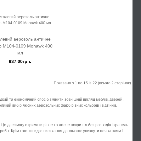
левий аерозоль античне
о M104-0109 Mohawk 400
мл
637.00грн.
Показано з 1 по 15 із 22 (всього 2 сторінок)
кий та економічний спосіб змінити зовнішній вигляд меблів, дверей,
икий вибір якісних аерозольних фарб різних кольорів і відтінків.
Це дає змогу отримати рівне та якісне покриття без розводів і крапель.
обіт. Крім того, швидке висихання допомагає уникнути появи плям і