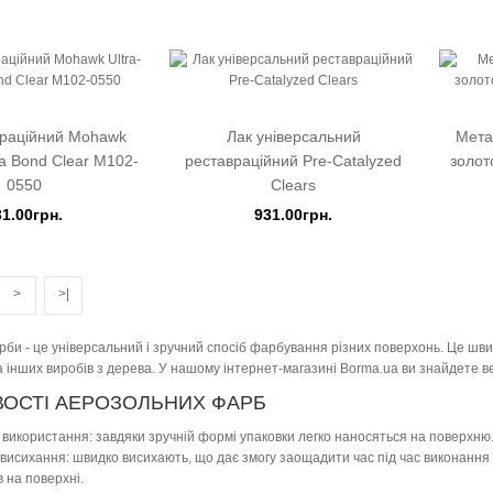
враційний Mohawk
Лак універсальний
Мета
tra Bond Clear M102-
реставраційний Pre-Catalyzed
золот
0550
Clears
31.00грн.
931.00грн.
>
>|
би - це універсальний і зручний спосіб фарбування різних поверхонь. Це швид
а інших виробів з дерева. У нашому інтернет-магазині Borma.ua ви знайдете вел
ОСТІ АЕРОЗОЛЬНИХ ФАРБ
ь використання: завдяки зручній формі упаковки легко наносяться на поверхню. 
висихання: швидко висихають, що дає змогу заощадити час під час виконання р
в на поверхні.