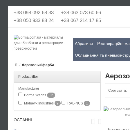
+38 098 092 68 33
+38 063 073 60 66
+38 050 933 88 24
+38 067 214 17 85
Абразиви
Реставраційні ма
Обладнання та пневмоінстр
Аерозольні фарби
Аерозо
Product filter
Manufacturer
Сортувати:
Borma Wachs
12
Mohawk Industries
9
RAL-NCS
1
ОСТАННІ
Безореольн