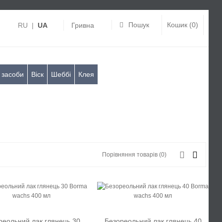
Пошук
Кошик (0)
RU
|
UA
Гривна
 засоби
Віск
Шеббі
Клея
Порівняння товарів (0)
реольний лак глянець 30
Безореольний лак глянець 40