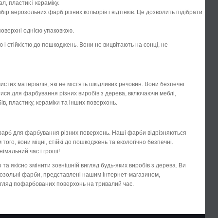
, пластик і кераміку.
ір аерозольних фарб різних кольорів і відтінків. Це дозволить підібрати
поверхні однією упаковкою.
 і стійкістю до пошкоджень. Вони не вицвітають на сонці, не
стих матеріалів, які не містять шкідливих речовин. Вони безпечні
ся для фарбування різних виробів з дерева, включаючи меблі,
ів, пластику, кераміки та інших поверхонь.
фарб для фарбування різних поверхонь. Наші фарби відрізняються
ого, вони міцні, стійкі до пошкоджень та екологічно безпечні.
імальний час і гроші!
а якісно змінити зовнішній вигляд будь-яких виробів з дерева. Ви
аерозольні фарби, представлені нашим інтернет-магазином,
вигляд пофарбованих поверхонь на тривалий час.