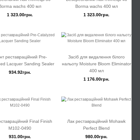
Borma wachs 400 мл
Borma wachs 400 мл
1 323.00грн.
1 323.00грн.
нт реставраційний Pre-
Засіб для видалення білого
zed Lacquer Sanding Sealer
нальоту Moisture Bloom Eliminator
400 мл
934.92грн.
1 176.00грн.
еставраційний Final Finish
Лак реставраційний Mohawk
M102-0490
Perfect Blend
931.00грн.
980.00грн.