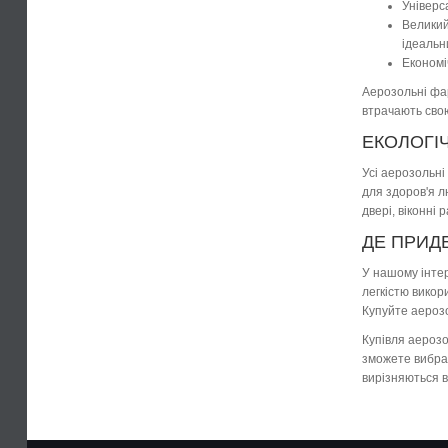
Універс
Великий
ідеальни
Економі
Аерозольні фар
втрачають свою
ЕКОЛОГІ
Усі аерозольні
для здоров'я 
двері, віконні
ДЕ ПРИДБ
У нашому інте
легкістю викор
Купуйте аерозо
Купівля аерозо
зможете вибрат
вирізняються в