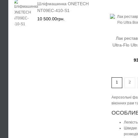
Шліфмашинка ONETECH
NT09EC-410-S1
10 500.00грн.
Лак реста
Ultra-Flo Ul
9
1
2
Аерозольні фар
віконних рам т
ОСОБЛИВ
Легкіст
Швидке 
розводі