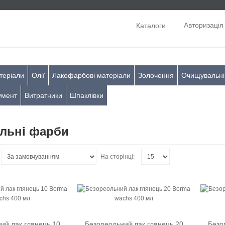
Авторизація
Каталоги
теріали
Олії
Лакофарбові матеріали
Золочення
Очищувальні
умент
Витратники
Шпаклівки
льні фарби
На сторінці:
ий лак глянець 10
Безореольний лак глянець 20
Безо