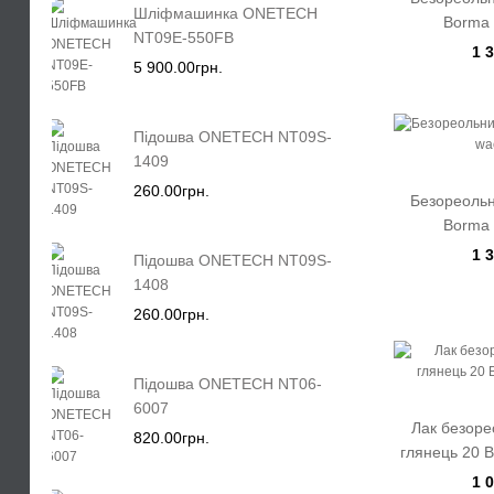
Шліфмашинка ONETECH
Borma 
NT09E-550FB
1 
5 900.00грн.
Підошва ONETECH NT09S-
1409
260.00грн.
Безореольн
Borma 
1 
Підошва ONETECH NT09S-
1408
260.00грн.
Підошва ONETECH NT06-
6007
Лак безоре
820.00грн.
глянець 20 
1 