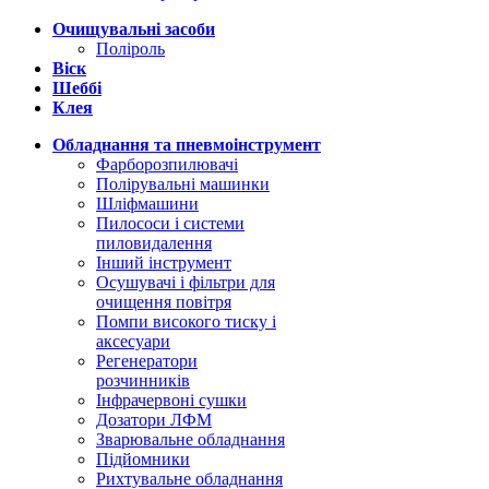
Очищувальні засоби
Поліроль
Віск
Шеббі
Клея
Обладнання та пневмоінструмент
Фарборозпилювачі
Полірувальні машинки
Шліфмашини
Пилососи і системи
пиловидалення
Інший інструмент
Осушувачі і фільтри для
очищення повітря
Помпи високого тиску і
аксесуари
Регенератори
розчинників
Інфрачервоні сушки
Дозатори ЛФМ
Зварювальне обладнання
Підйомники
Рихтувальне обладнання