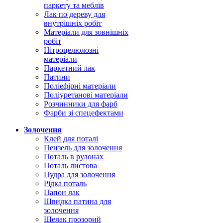
паркету та меблів
Лак по дереву для
внутрішніх робіт
Матеріали для зовнішніх
робіт
Нітроцелюлозні
матеріали
Паркетний лак
Патини
Поліефірні матеріали
Поліуретанові матеріали
Розчинники для фарб
Фарби зі спецефектами
Золочення
Клей для поталі
Пензель для золочення
Поталь в рулонах
Поталь листова
Пудра для золочення
Рідка поталь
Цапон лак
Швидка патина для
золочення
Шелак прозорий