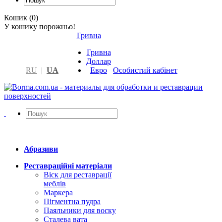
Кошик (0)
У кошику порожньо!
Гривна
Гривна
Доллар
RU
|
UA
Евро
Особистий кабінет
Абразиви
Реставраційні матеріали
Віск для реставрації
меблів
Маркера
Пігментна пудра
Паяльники для воску
Сталева вата