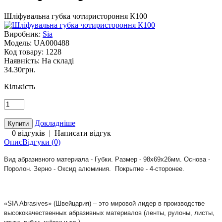
Шліфувальна губка чотиристороння К100
Виробник:
Sia
Модель:
UA000488
Код товару:
1228
Наявність:
На складі
34.30грн.
Кількість
Докладніше
0 відгуків
|
Написати відгук
Опис
Відгуки (0)
Вид абразивного материала - Губки. Размер - 98х69х26мм. Основа -
Поролон. Зерно - Оксид алюминия. Покрытие - 4-сторонее.
«SIA Abrasives» (Швейцария) – это мировой лидер в производстве
высококачественных абразивных материалов (ленты, рулоны, листы,