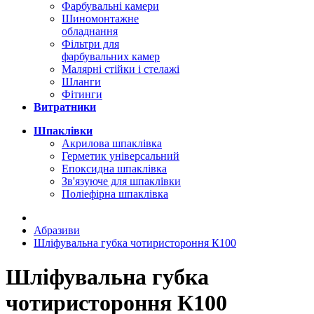
Фарбувальні камери
Шиномонтажне
обладнання
Фільтри для
фарбувальних камер
Малярні стійки і стелажі
Шланги
Фітинги
Витратники
Шпаклівки
Акрилова шпаклівка
Герметик універсальний
Епоксидна шпаклівка
Зв'язуюче для шпаклівки
Поліефірна шпаклівка
Абразиви
Шліфувальна губка чотиристороння К100
Шліфувальна губка
чотиристороння К100