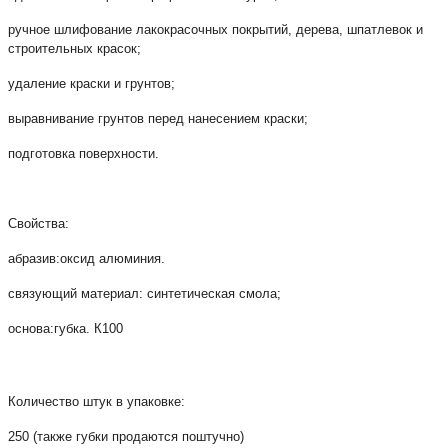
ручное шлифование лакокрасочных покрытий, дерева, шпатлевок и
строительных красок;
удаление краски и грунтов;
выравнивание грунтов перед нанесением краски;
подготовка поверхности.
Свойства:
абразив:оксид алюминия.
связующий материал: синтетическая смола;
основа:губка. К100
Количество штук в упаковке:
250 (также губки продаются поштучно)