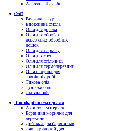
Аерозольні фарби
Олії
Воскова лазур
Епоксидна смола
Олія для дерева
Олія для обробки
дерев'яних обробних
дощок
Олія для паркету
Олія для саун
Олія для стільниць
Олія для термодеревини
Олія палубна для
зовнішніх робіт
Тикова олія
Тунгова олія
Льняна олія
Лакофарбові матеріали
Акрилові матеріали
Барвники морилки для
деревини
Добавки для барвникыв
Лак акриловий для