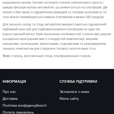
редагування кузова. Кузовні затискачі стапеля забезпечують просту і
швидку фіксацію кузова автомобіля, що ремонтується на платформі. Дві
силові стійки (вежі) із гідравлічним приводом та тяговим зусиллям по 10
тонн вільно переміщуються навколо платформи в межах 360 градусів.
Для зручного заїзду та з'їзду автомобіля використовується гідравлічний
підйомний пристрій для підйому/опускання платформи на один бік
(односторонній витяг). Крім зазначених особливостей стапель має широке
оснащення аксесуарами вже у стандартній комплектації: міцними
ланцюгами, затискачами, фіксаторами, з'єднувачами та укороджувачем
ланцюга, комплектом для створення тягового зусилля вниз та ін.
Теги:
стапель
,
рихтовочный стенд
,
платформенный стапель
ІНФОРМАЦІЯ
СЛУЖБА ПІДТРИМКИ
Про нас
Зв’язатися з нами
Доставка
Мапа сайту
Політика конфіденційності
Оплата замовлень