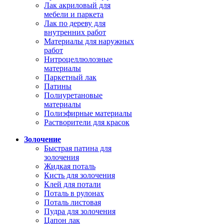
Лак акриловый для
мебели и паркета
Лак по дереву для
внутренних работ
Материалы для наружных
работ
Нитроцеллюлозные
материалы
Паркетный лак
Патины
Полиуретановые
материалы
Полиэфирные материалы
Растворители для красок
Золочение
Быстрая патина для
золочения
Жидкая поталь
Кисть для золочения
Клей для потали
Поталь в рулонах
Поталь листовая
Пудра для золочения
Цапон лак