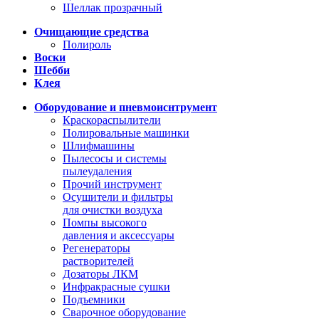
Шеллак прозрачный
Очищающие средства
Полироль
Воски
Шебби
Клея
Оборудование и пневмоиснтрумент
Краскораспылители
Полировальные машинки
Шлифмашины
Пылесосы и системы
пылеудаления
Прочий инструмент
Осушители и фильтры
для очистки воздуха
Помпы высокого
давления и аксессуары
Регенераторы
растворителей
Дозаторы ЛКМ
Инфракрасные сушки
Подъемники
Сварочное оборудование