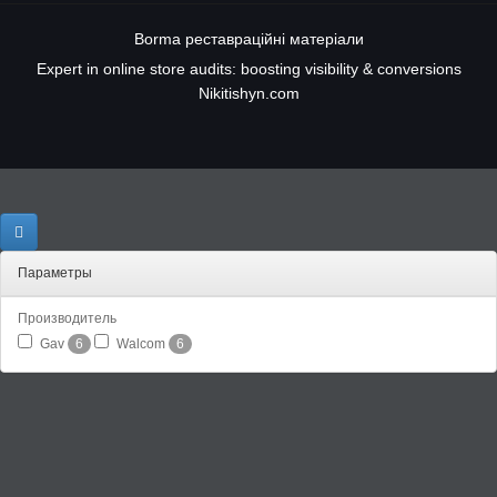
Borma
реставраційні матеріали
Expert in online store audits: boosting visibility & conversions
Nikitishyn.com
Параметры
Производитель
Gav
6
Walcom
6