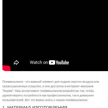
Пневмошланги - это важный элемент для подачи сжатого воздуха или
газов в различных отраслях, и они доступны в интернет-магазине
"Борма". Наш ассортимент пневмошлангов разработан так, чтобы
удовлетворить потребности как профессионалов, так и домашних
пользователей. Вот что важно знать о наших пневмошлангах:
1. МАТЕРИАЛ ИЗГОТОВЛЕНИЯ