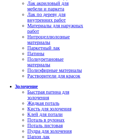
Лак акриловый для
мебели и паркета
Лак по дереву для
внутренних работ
Материалы для наружных
работ
Нитроцеллюлозные
материалы
Паркетный лак
Патины
Полиуретановые
материалы
Полиэфирные материалы
Растворители для красок
Золочение
Быстрая патина для
золочения
Жидкая поталь
Кисть для золочения
Клей для потали
Поталь в рулонах
Поталь листовая
Пудра для золочения
Цапон лак