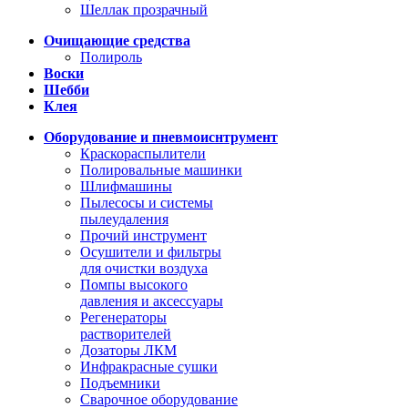
Шеллак прозрачный
Очищающие средства
Полироль
Воски
Шебби
Клея
Оборудование и пневмоиснтрумент
Краскораспылители
Полировальные машинки
Шлифмашины
Пылесосы и системы
пылеудаления
Прочий инструмент
Осушители и фильтры
для очистки воздуха
Помпы высокого
давления и аксессуары
Регенераторы
растворителей
Дозаторы ЛКМ
Инфракрасные сушки
Подъемники
Сварочное оборудование