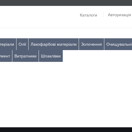
Авторизація
Каталоги
теріали
Олії
Лакофарбові матеріали
Золочення
Очищувальні
умент
Витратники
Шпаклівки