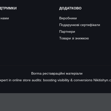
ІДТРИМКИ
ДОДАТКОВО
з нами
Виробники
Подарункові сертифікати
Партнери
Товари зі знижкою
Borma
реставраційні матеріали
xpert in online store audits: boosting visibility & conversions
Nikitishyn