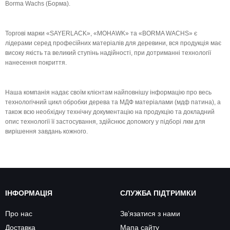
Borma Wachs (Борма).
Торгові марки «SAYERLACK», «MOHAWK» та «BORMA WACHS» є
лідерами серед професійних матеріалів для деревини, вся продукція має
високу якість та великий ступінь надійності, при дотриманні технології
нанесення покриття.
Наша компанія надає своїм клієнтам найповнішу інформацію про весь
технологічний цикл обробки дерева та МДФ матеріалами (мдф патина), а
також всю необхідну технічну документацію на продукцію та докладний
опис технології її застосування, здійснює допомогу у підборі лкм для
вирішення завдань кожного.
ІНФОРМАЦІЯ
СЛУЖБА ПІДТРИМКИ
Про нас
Зв’язатися з нами
Доставка
Мапа сайту