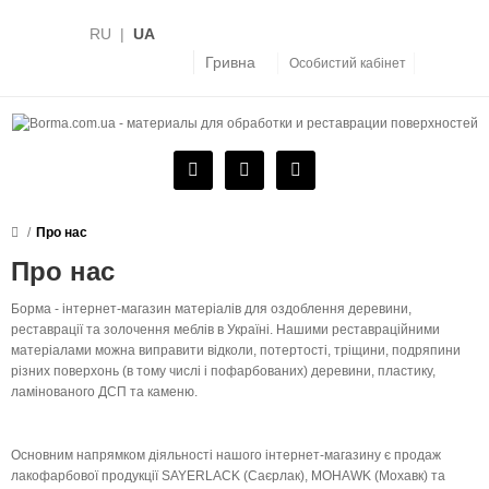
RU
|
UA
Гривна
Особистий кабінет
Про нас
Про нас
Борма - інтернет-магазин матеріалів для оздоблення деревини,
реставрації та золочення меблів в Україні. Нашими реставраційними
матеріалами можна виправити відколи, потертості, тріщини, подряпини
різних поверхонь (в тому числі і пофарбованих) деревини, пластику,
ламінованого ДСП та каменю.
Основним напрямком діяльності нашого інтернет-магазину є продаж
лакофарбової продукції SAYERLACK (Саєрлак), MOHAWK (Мохавк) та